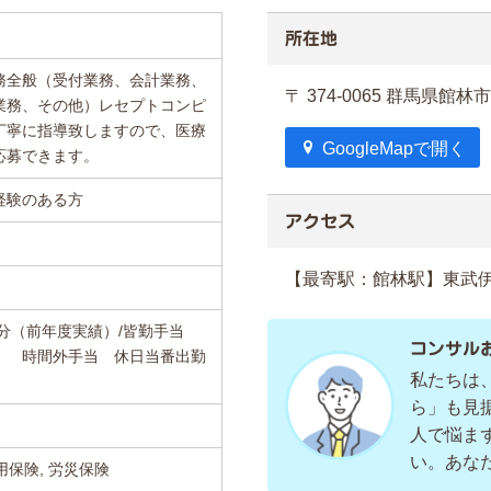
所在地
務全般（受付業務、会計業務、
〒 374-0065 群馬県館
業務、その他）レセプトコンピ
丁寧に指導致しますので、医療
GoogleMapで開く
応募できます。
経験のある方
アクセス
【最寄駅：館林駅】東武
月分（前年度実績）/皆勤手当
コンサル
） 時間外手当 休日当番出勤
私たちは
ら」も見
人で悩ま
い。あな
用保険, 労災保険