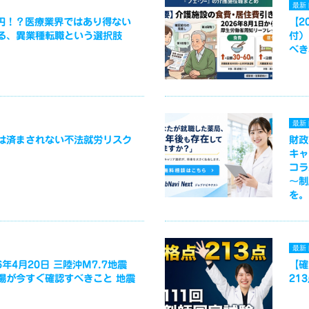
最新
万円！？医療業界ではあり得ない
【2
る、異業種転職という選択肢
付）
べき
最新
は済まされない不法就労リスク
財政
キャ
コラ
～制
を。
最新
年4月20日 三陸沖M7.7地震
【確
場が今すぐ確認すべきこと 地震
21