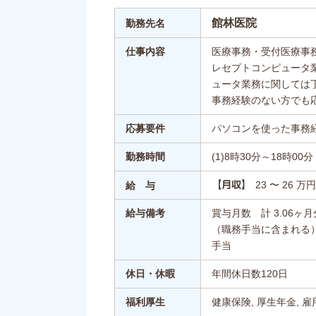
館林医院
勤務先名
仕事内容
医療事務・受付医療事
レセプトコンピュータ
ュータ業務に関しては
事務経験のない方でも
応募要件
パソコンを使った事務
勤務時間
(1)8時30分～18時00分
23 〜 26 万円
【月収】
給 与
給与備考
賞与月数 計 3.06ヶ
（職務手当に含まれる
手当
休日・休暇
年間休日数120日
福利厚生
健康保険, 厚生年金, 雇