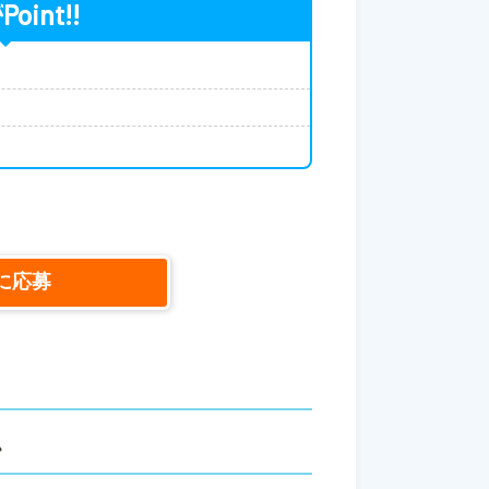
Point!!
が
り
に応募
ス