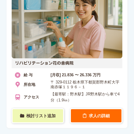
リハビリテーション花の舎病院
給 与
[月収] 21.836 〜 26.336 万円
〒 329-0112 栃木県下都賀郡野木町大字
所在地
南赤塚１１９６－１
【最寄駅：野木駅】JR野木駅から車で4
アクセス
分（1.9㎞）
検討リスト追加
求人の詳細