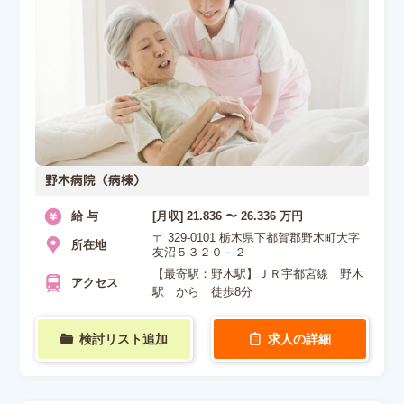
野木病院（病棟）
給 与
[月収] 21.836 〜 26.336 万円
〒 329-0101 栃木県下都賀郡野木町大字
所在地
友沼５３２０－２
【最寄駅：野木駅】ＪＲ宇都宮線 野木
アクセス
駅 から 徒歩8分
検討リスト追加
求人の詳細