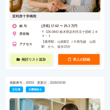
足利赤十字病院
給 与
[月収] 17.62 〜 25.3 万円
〒 326-0843 栃木県足利市五十部町２８
所在地
４－１
【最寄駅：山前駅】ＪＲ両毛線 山前
アクセス
駅 から 徒歩15分
検討リスト追加
求人の詳細
掲載番号：20033
更新日：2026/03/30
正社員
介護福祉士