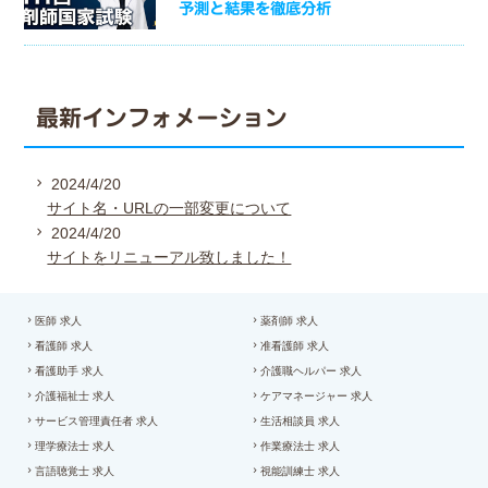
予測と結果を徹底分析
最新インフォメーション
2024/4/20
サイト名・URLの一部変更について
2024/4/20
サイトをリニューアル致しました！
医師 求人
薬剤師 求人
看護師 求人
准看護師 求人
看護助手 求人
介護職ヘルパー 求人
介護福祉士 求人
ケアマネージャー 求人
サービス管理責任者 求人
生活相談員 求人
理学療法士 求人
作業療法士 求人
言語聴覚士 求人
視能訓練士 求人