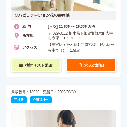
リハビリテーション花の舎病院
給 与
[月収] 21.836 〜 26.336 万円
〒 329-0112 栃木県下都賀郡野木町大字
所在地
南赤塚１１９６－１
【最寄駅：野木駅】宇都宮線 野木駅か
アクセス
ら車で４分（1.9㎞）
検討リスト追加
求人の詳細
掲載番号：18926
更新日：2026/03/30
正社員
介護福祉士