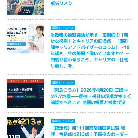
就労リスク
最新トピックス
財政審の最新議論が示す、薬剤師の「新
たな役割」とキャリアの転換点 「薬剤
師キャリアアドバイザーのコラム」～10
年後も、今の職場で働いていますか？ ～
制度が変わる今こそ、キャリアの「仕切
り直し」を。
最新トピックス
【緊急コラム】2026年4月20日 三陸沖
M7.7地震——医療・福祉の現場が今すぐ
確認すべきこと 地震の概要と被害状況
最新トピックス
【確定報】第111回薬剤師国家試験 総
評：合格点は213点！予備校のボーダー