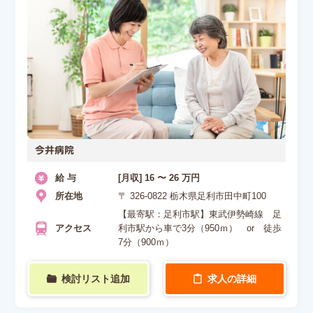
今井病院
給 与
[月収] 16 〜 26 万円
所在地
〒 326-0822 栃木県足利市田中町100
【最寄駅：足利市駅】東武伊勢崎線 足
アクセス
利市駅から車で3分（950ｍ） or 徒歩
7分（900ｍ）
検討リスト追加
求人の詳細