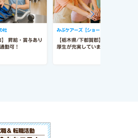
の杜
みぶケアーズ【ショートステイ】
市】
昇給・賞与あり
【栃木県/下都賀郡】住宅手当等福
通勤可！
厚生が充実しています(^^)/