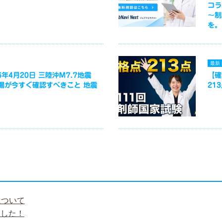
コラ
～制
を。
最新
年4月20日 三陸沖M7.7地震
【確
場が今すぐ確認すべきこと 地震
21
について
ました！