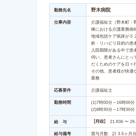
野木病院
勤務先名
仕事内容
介護福祉士（野木町・
棟における介護業務病
地域包括ケア病床が５
析・リハビリ目的の患
入院期限がある中で患
伺い、患者さんにとっ
だくためのケアを日々
その他、患者様が快適
業務
応募要件
介護福祉士
勤務時間
(1)7時00分～16時00分
(2)8時30分～17時30分
21.836 〜 2
【月収】
給 与
給与備考
賞与月数 計 3.5ヶ