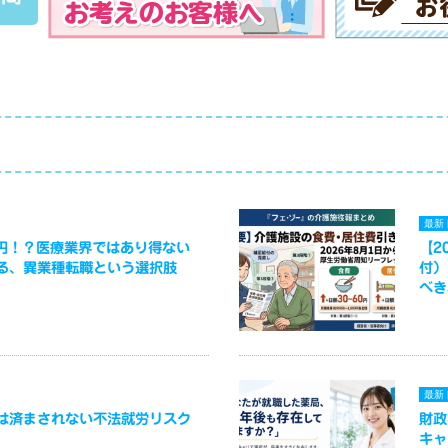
最新
万円！？医療業界ではあり得ない
【2
る、異業種転職という選択肢
付）
べき
最新
は済まされない不法就労リスク
財政
キャ