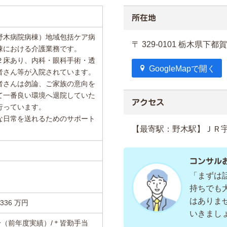
所在地
野木病院病棟）地域包括ケア病
〒 329-0101 栃木県
棟における介護業務です。
２床あり、内科・眼科手術・透
GoogleMapで開く
者さん等が入院されています。
者さんは勿論、ご家族の意向を
て一番良い環境へ退院していた
アクセス
行っています。
な日常を送れるためのサポート
【最寄駅：野木駅】ＪＲ
コンサル
「まずは
持ちでも
はありま
6.336 万円
いきまし
月分（前年度実績）/＊皆勤手当