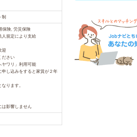
ト制
用保険, 労災保険
法人規定により支給
歓迎
ください
ヘヤワリ」利用可能
に申し込みをすると家賃が２年
となります。
。
には影響しません