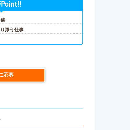
Point!!
が
業務
寄り添う仕事
に応募
ス