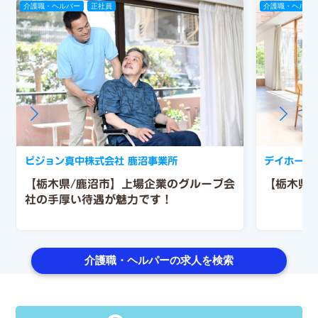
介護職・ヘルパー
正社員
介護職・ヘルパ
ピジョン真中株式会社 鹿沼事業所
デイホーム
【栃木県/鹿沼市】上場企業のグループ会
【栃木県
社の手厚い待遇が魅力です！
介護職・ヘルパーの求人を検索