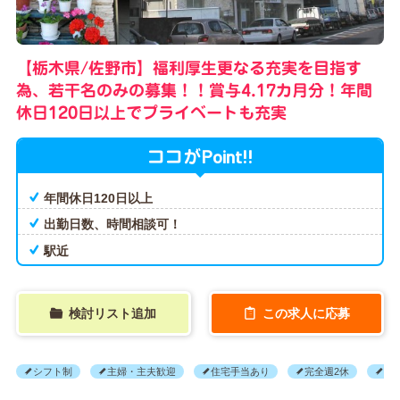
【栃木県/佐野市】福利厚生更なる充実を目指す
為、若干名のみの募集！！賞与4.17カ月分！年間
休日120日以上でプライベートも充実
Point!!
ココが
年間休日120日以上
出勤日数、時間相談可！
駅近
検討リスト追加
この求人に応募
シフト制
主婦・主夫歓迎
住宅手当あり
完全週2休
家