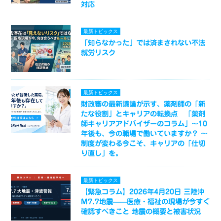
対応
最新トピックス
「知らなかった」では済まされない不法
就労リスク
最新トピックス
財政審の最新議論が示す、薬剤師の「新
たな役割」とキャリアの転換点 「薬剤
師キャリアアドバイザーのコラム」～10
年後も、今の職場で働いていますか？ ～
制度が変わる今こそ、キャリアの「仕切
り直し」を。
最新トピックス
【緊急コラム】2026年4月20日 三陸沖
M7.7地震——医療・福祉の現場が今すぐ
確認すべきこと 地震の概要と被害状況