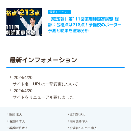
最新トピックス
【確定報】第111回薬剤師国家試験 総
評：合格点は213点！予備校のボーダー
予測と結果を徹底分析
最新インフォメーション
2024/4/20
サイト名・URLの一部変更について
2024/4/20
サイトをリニューアル致しました！
医師 求人
薬剤師 求人
看護師 求人
准看護師 求人
看護助手 求人
介護職ヘルパー 求人