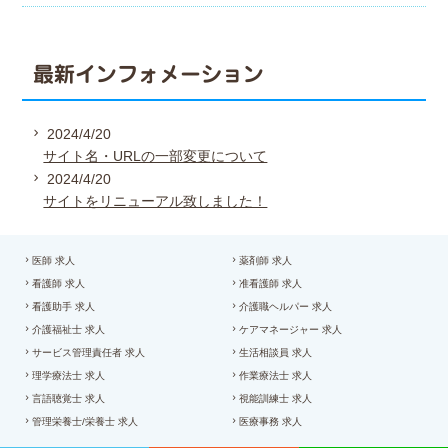
最新インフォメーション
2024/4/20
サイト名・URLの一部変更について
2024/4/20
サイトをリニューアル致しました！
医師 求人
薬剤師 求人
看護師 求人
准看護師 求人
看護助手 求人
介護職ヘルパー 求人
介護福祉士 求人
ケアマネージャー 求人
サービス管理責任者 求人
生活相談員 求人
理学療法士 求人
作業療法士 求人
言語聴覚士 求人
視能訓練士 求人
管理栄養士/栄養士 求人
医療事務 求人