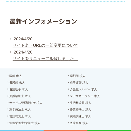
最新インフォメーション
2024/4/20
サイト名・URLの一部変更について
2024/4/20
サイトをリニューアル致しました！
医師 求人
薬剤師 求人
看護師 求人
准看護師 求人
看護助手 求人
介護職ヘルパー 求人
介護福祉士 求人
ケアマネージャー 求人
サービス管理責任者 求人
生活相談員 求人
理学療法士 求人
作業療法士 求人
言語聴覚士 求人
視能訓練士 求人
管理栄養士/栄養士 求人
医療事務 求人