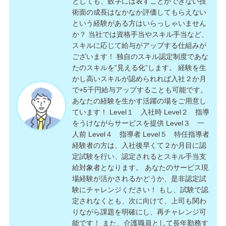
としても、数字には表すことができない技
術面の成長はなかなか評価してもらえない
という経験がある方はいらっしゃいません
か？ 当社では資格手当やスキル手当など、
スキルに応じて給与がアップする仕組みが
ございます！ 独自のスキル認定制度であな
たのスキルを”見える化”します。 経験を生
かし高いスキルが認められれば入社２か月
で+5千円給与アップすることも可能です。
あなたの経験を生かす活躍の場をご用意し
ています！ Level１ 入社時 Level２ 指導
をうけながらサービスを提供 Level３ 一
人前 Level４ 指導者 Level５ 特任指導者
経験者の方は、入社後早くて２か月目に認
定試験を行い、認定されるとスキル手当支
給対象者となります。 あなたのサービス現
場経験が活かされるかどうか、是非認定試
験にチャレンジください！ もし、試験で認
定されなくとも、次に向けて、上司も関わ
りながら課題を明確にし、再チャレンジ可
能です！ また、介護職員として長年勤務す