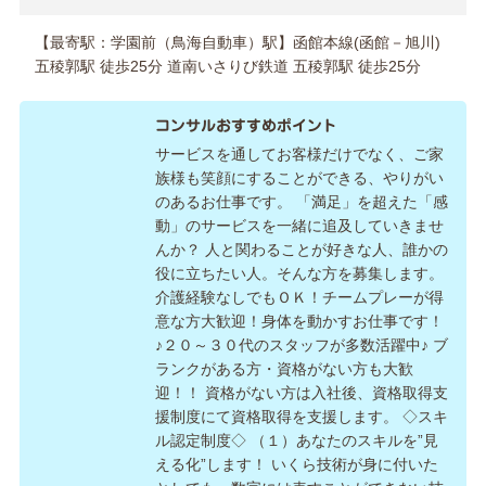
【最寄駅：学園前（鳥海自動車）駅】函館本線(函館－旭川)
五稜郭駅 徒歩25分 道南いさりび鉄道 五稜郭駅 徒歩25分
コンサルおすすめポイント
サービスを通してお客様だけでなく、ご家
族様も笑顔にすることができる、やりがい
のあるお仕事です。 「満足」を超えた「感
動」のサービスを一緒に追及していきませ
んか？ 人と関わることが好きな人、誰かの
役に立ちたい人。そんな方を募集します。
介護経験なしでもＯＫ！チームプレーが得
意な方大歓迎！身体を動かすお仕事です！
♪２０～３０代のスタッフが多数活躍中♪ ブ
ランクがある方・資格がない方も大歓
迎！！ 資格がない方は入社後、資格取得支
援制度にて資格取得を支援します。 ◇スキ
ル認定制度◇ （１）あなたのスキルを”見
える化”します！ いくら技術が身に付いた