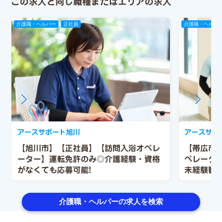
この求人と同じ職種またはエリアの求人
介護職・ヘルパー
正社員
介護職・ヘルパ
アースサポート旭川
アースサポ
【旭川市】【正社員】【訪問入浴オペレ
【帯広市
ーター】運転免許のみ◎介護経験・資格
ペレーター
がなくても応募可能!
未経験歓迎
介護職・ヘルパーの求人を検索