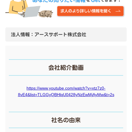
法人情報：アースサポート株式会社
会社紹介動画
https://www.youtube.com/watch?v=xtz7z0-
8vE4&list=TLGGyQBHlqU0428yNzEwMjAyMw&t=2s
社名の由来