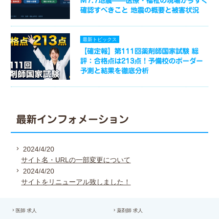
M7.7地震——医療・福祉の現場が今すぐ
確認すべきこと 地震の概要と被害状況
最新トピックス
【確定報】第111回薬剤師国家試験 総
評：合格点は213点！予備校のボーダー
予測と結果を徹底分析
最新インフォメーション
2024/4/20
サイト名・URLの一部変更について
2024/4/20
サイトをリニューアル致しました！
医師 求人
薬剤師 求人