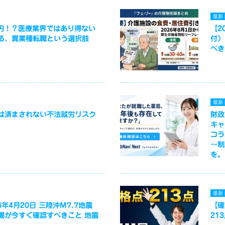
最新
万円！？医療業界ではあり得ない
【2
る、異業種転職という選択肢
付）
べき
最新
は済まされない不法就労リスク
財政
キャ
コラ
～制
を。
最新
年4月20日 三陸沖M7.7地震
【確
場が今すぐ確認すべきこと 地震
21