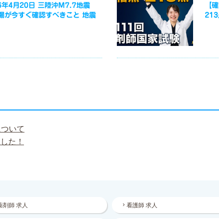
年4月20日 三陸沖M7.7地震
【確
場が今すぐ確認すべきこと 地震
21
について
ました！
薬剤師 求人
看護師 求人