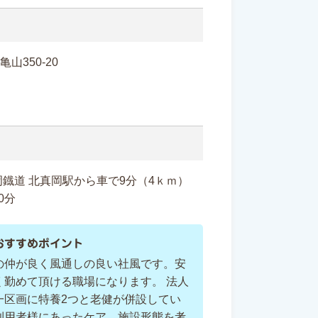
亀山350-20
鐡道 北真岡駅から車で9分（4ｋｍ）
0分
おすすめポイント
の仲が良く風通しの良い社風です。安
く勤めて頂ける職場になります。 法人
一区画に特養2つと老健が併設してい
利用者様にあったケア、施設形態を考