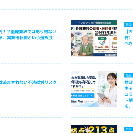
最新
万円！？医療業界ではあり得ない
【2
る、異業種転職という選択肢
付）
べき
最新
は済まされない不法就労リスク
財政
キャ
コラ
～制
を。
最新