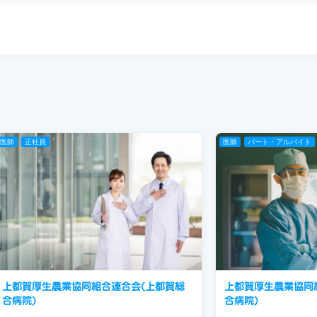
医師
正社員
医師
パート・アルバイト
上都賀厚生農業協同組合連合会(上都賀総
上都賀厚生農業協同
合病院)
合病院)