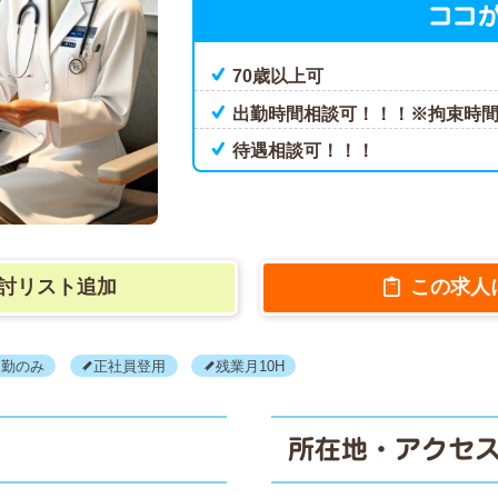
ココ
70歳以上可
出勤時間相談可！！！※拘束時
待遇相談可！！！
討リスト追加
この求人
日勤のみ
正社員登用
残業月10H
所在地・アクセ