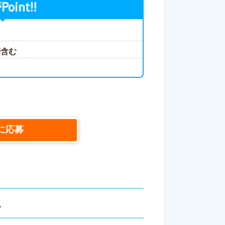
Point!!
が
間含む
に応募
ス