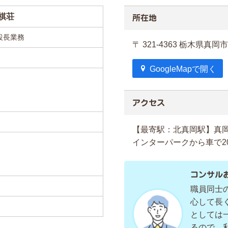
棋荘
所在地
設長業務
〒 321-4363 栃木県真岡市
GoogleMapで開く
アクセス
【最寄駅：北真岡駅】真岡
インターパークから車で2
コンサル
職員同士
心して長
としては
るので、