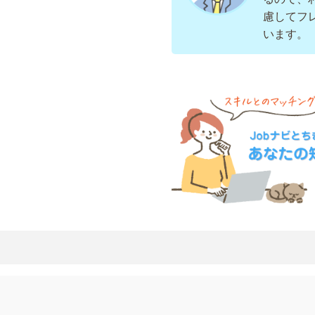
慮してフ
います。