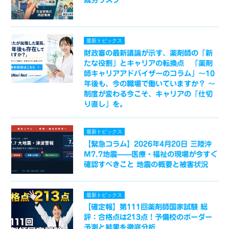
最新トピックス
財政審の最新議論が示す、薬剤師の「新
たな役割」とキャリアの転換点 「薬剤
師キャリアアドバイザーのコラム」～10
年後も、今の職場で働いていますか？ ～
制度が変わる今こそ、キャリアの「仕切
り直し」を。
最新トピックス
【緊急コラム】2026年4月20日 三陸沖
M7.7地震——医療・福祉の現場が今すぐ
確認すべきこと 地震の概要と被害状況
最新トピックス
【確定報】第111回薬剤師国家試験 総
評：合格点は213点！予備校のボーダー
予測と結果を徹底分析