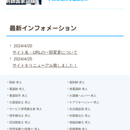
最新インフォメーション
2024/4/20
サイト名・URLの一部変更について
2024/4/20
サイトをリニューアル致しました！
医師 求人
薬剤師 求人
看護師 求人
准看護師 求人
看護助手 求人
介護職ヘルパー 求人
介護福祉士 求人
ケアマネージャー 求人
サービス管理責任者 求人
生活相談員 求人
理学療法士 求人
作業療法士 求人
言語聴覚士 求人
視能訓練士 求人
管理栄養士/栄養士 求人
医療事務 求人