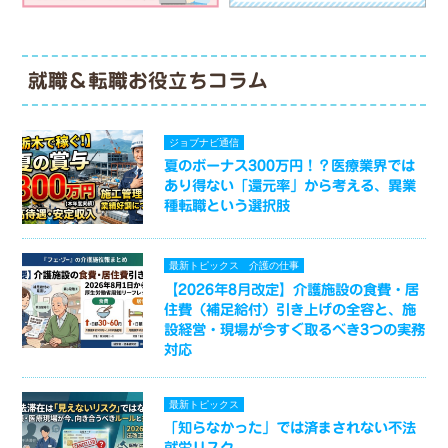
就職＆転職お役立ちコラム
ジョブナビ通信
夏のボーナス300万円！？医療業界では
あり得ない「還元率」から考える、異業
種転職という選択肢
最新トピックス
介護の仕事
【2026年8月改定】介護施設の食費・居
住費（補足給付）引き上げの全容と、施
設経営・現場が今すぐ取るべき3つの実務
対応
最新トピックス
「知らなかった」では済まされない不法
就労リスク