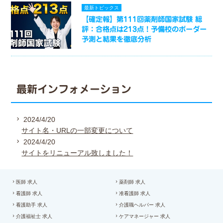
最新トピックス
【確定報】第111回薬剤師国家試験 総
評：合格点は213点！予備校のボーダー
予測と結果を徹底分析
最新インフォメーション
2024/4/20
サイト名・URLの一部変更について
2024/4/20
サイトをリニューアル致しました！
医師 求人
薬剤師 求人
看護師 求人
准看護師 求人
看護助手 求人
介護職ヘルパー 求人
介護福祉士 求人
ケアマネージャー 求人