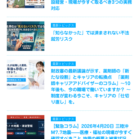
設経営・現場が今すぐ取るべき3つの実務
対応
最新トピックス
「知らなかった」では済まされない不法
就労リスク
最新トピックス
財政審の最新議論が示す、薬剤師の「新
たな役割」とキャリアの転換点 「薬剤
師キャリアアドバイザーのコラム」～10
年後も、今の職場で働いていますか？ ～
制度が変わる今こそ、キャリアの「仕切
り直し」を。
最新トピックス
【緊急コラム】2026年4月20日 三陸沖
M7.7地震——医療・福祉の現場が今すぐ
確認すべきこと 地震の概要と被害状況