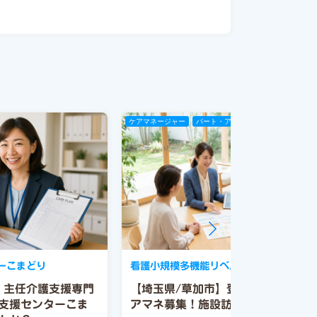
ケアマネージャー
パート・アルバイト
ーこまどり
看護小規模多機能リベル 草加
】主任介護支援専門
【埼玉県/草加市】登録定員29名の
支援センターこま
アマネ募集！施設訪問あり