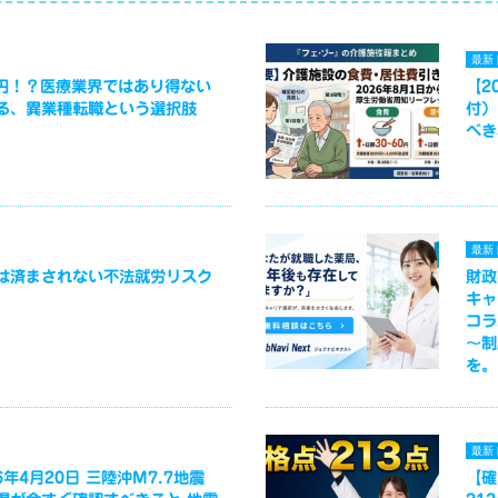
最新
万円！？医療業界ではあり得ない
【2
る、異業種転職という選択肢
付）
べき
最新
は済まされない不法就労リスク
財政
キャ
コラ
～制
を。
最新
年4月20日 三陸沖M7.7地震
【確