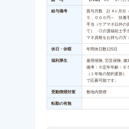
給与備考
賞与月数 計 4ヶ月分
５，０００円～ 扶養
手当（ケアマネ以外の
て） ◎介護福祉士手
マネ資格をお持ちの方
休日・休暇
年間休日数125日
福利厚生
雇用保険, 労災保険, 健
備考：※定年年齢：６
（１年毎の契約更新）
で応募可能です。
受動喫煙対策
敷地内禁煙
転勤の有無