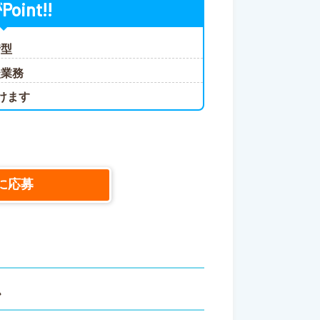
Point!!
が
着型
談業務
けます
に応募
ス