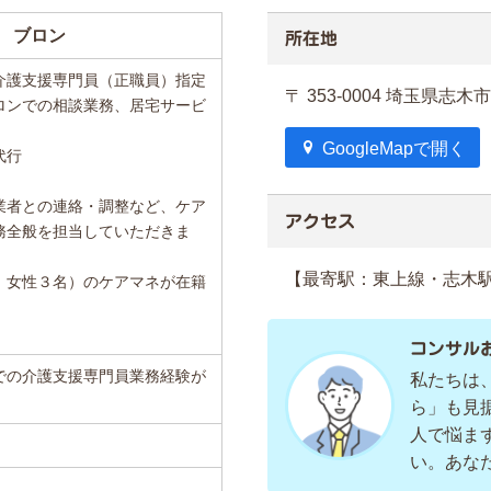
 ブロン
所在地
介護支援専門員（正職員）指定
〒 353-0004 埼玉県
ロンでの相談業務、居宅サービ
GoogleMapで開く
代行
業者との連絡・調整など、ケア
アクセス
務全般を担当していただきま
【最寄駅：東上線・志木
、女性３名）のケアマネが在籍
コンサル
での介護支援専門員業務経験が
私たちは
ら」も見
人で悩ま
い。あな