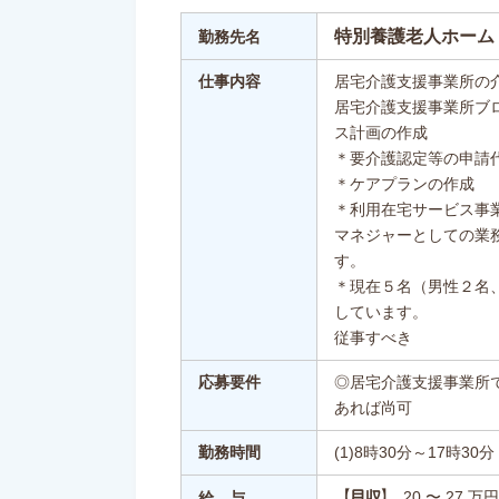
特別養護老人ホーム
勤務先名
仕事内容
居宅介護支援事業所の
居宅介護支援事業所ブ
ス計画の作成
＊要介護認定等の申請
＊ケアプランの作成
＊利用在宅サービス事
マネジャーとしての業
す。
＊現在５名（男性２名
しています。
従事すべき
応募要件
◎居宅介護支援事業所
あれば尚可
勤務時間
(1)8時30分～17時30分
20 〜 27 万円
【月収】
給 与