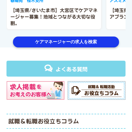
春陽苑 桜木支所
アズミメデ
【埼玉県/さいたま市】大宮区でケアマネ
【埼玉県
ージャー募集！地域とつながる大切な役
アプラン
割。
ケアマネージャーの求人を検索
よくある質問
就職＆転職お役立ちコラム