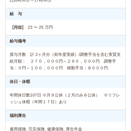
(1)8時30分～17時30分
給 与
23 〜 25 万円
【月収】
給与備考
賞与月数 計 2ヶ月分（前年度実績）/調整手当を含む実質支
給月額： ２７０，０００円～２９０，０００円 調整手
当：０円～１００，０００円 精勤手当：８０００円
休日・休暇
年間休日数107日 ※月９公休（２月のみ８公休） ※リフレ
ッシュ休暇（年間１７日）あり
福利厚生
雇用保険, 労災保険, 健康保険, 厚生年金