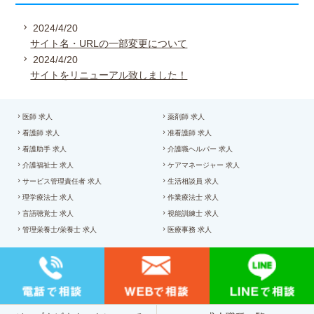
2024/4/20
サイト名・URLの一部変更について
2024/4/20
サイトをリニューアル致しました！
医師 求人
薬剤師 求人
看護師 求人
准看護師 求人
看護助手 求人
介護職ヘルパー 求人
介護福祉士 求人
ケアマネージャー 求人
サービス管理責任者 求人
生活相談員 求人
理学療法士 求人
作業療法士 求人
言語聴覚士 求人
視能訓練士 求人
管理栄養士/栄養士 求人
医療事務 求人