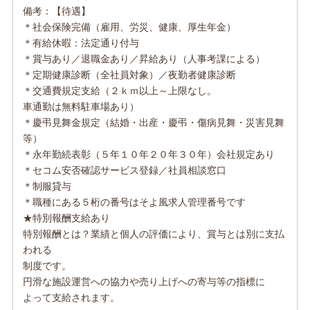
備考：【待遇】
＊社会保険完備（雇用、労災、健康、厚生年金）
＊有給休暇：法定通り付与
＊賞与あり／退職金あり／昇給あり（人事考課による）
＊定期健康診断（全社員対象）／夜勤者健康診断
＊交通費規定支給（２ｋｍ以上～上限なし。
車通勤は無料駐車場あり）
＊慶弔見舞金規定（結婚・出産・慶弔・傷病見舞・災害見舞
等）
＊永年勤続表彰（５年１０年２０年３０年）会社規定あり
＊セコム安否確認サービス登録／社員相談窓口
＊制服貸与
＊職種にある５桁の番号はそよ風求人管理番号です
★特別報酬支給あり
特別報酬とは？業績と個人の評価により、賞与とは別に支払
われる
制度です。
円滑な施設運営への協力や売り上げへの寄与等の指標に
よって支給されます。