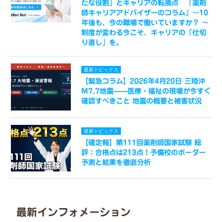
たな役割」とキャリアの転換点 「薬剤
師キャリアアドバイザーのコラム」～10
年後も、今の職場で働いていますか？ ～
制度が変わる今こそ、キャリアの「仕切
り直し」を。
最新トピックス
【緊急コラム】2026年4月20日 三陸沖
M7.7地震——医療・福祉の現場が今すぐ
確認すべきこと 地震の概要と被害状況
最新トピックス
【確定報】第111回薬剤師国家試験 総
評：合格点は213点！予備校のボーダー
予測と結果を徹底分析
最新インフォメーション