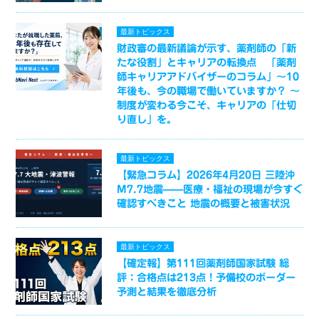
最新トピックス
財政審の最新議論が示す、薬剤師の「新
たな役割」とキャリアの転換点 「薬剤
師キャリアアドバイザーのコラム」～10
年後も、今の職場で働いていますか？ ～
制度が変わる今こそ、キャリアの「仕切
り直し」を。
最新トピックス
【緊急コラム】2026年4月20日 三陸沖
M7.7地震——医療・福祉の現場が今すぐ
確認すべきこと 地震の概要と被害状況
最新トピックス
【確定報】第111回薬剤師国家試験 総
評：合格点は213点！予備校のボーダー
予測と結果を徹底分析