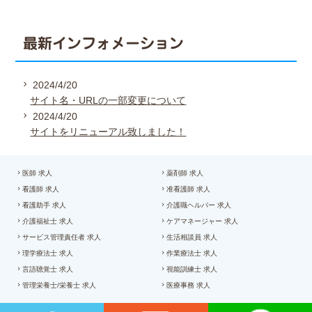
最新インフォメーション
2024/4/20
サイト名・URLの一部変更について
2024/4/20
サイトをリニューアル致しました！
医師 求人
薬剤師 求人
看護師 求人
准看護師 求人
看護助手 求人
介護職ヘルパー 求人
介護福祉士 求人
ケアマネージャー 求人
サービス管理責任者 求人
生活相談員 求人
理学療法士 求人
作業療法士 求人
言語聴覚士 求人
視能訓練士 求人
管理栄養士/栄養士 求人
医療事務 求人