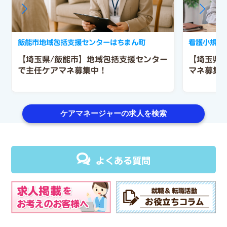
飯能市地域包括支援センターはちまん町
看護小規模
【埼玉県/飯能市】地域包括支援センター
【埼玉県/
で主任ケアマネ募集中！
マネ募集
ケアマネージャーの求人を検索
よくある質問