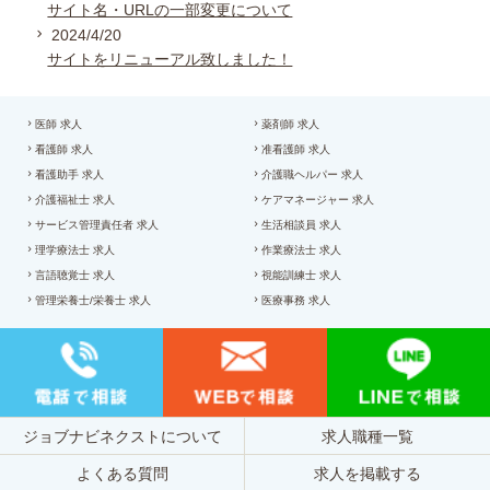
サイト名・URLの一部変更について
2024/4/20
サイトをリニューアル致しました！
医師 求人
薬剤師 求人
看護師 求人
准看護師 求人
看護助手 求人
介護職ヘルパー 求人
介護福祉士 求人
ケアマネージャー 求人
サービス管理責任者 求人
生活相談員 求人
理学療法士 求人
作業療法士 求人
言語聴覚士 求人
視能訓練士 求人
管理栄養士/栄養士 求人
医療事務 求人
ジョブナビネクストについて
求人職種一覧
よくある質問
求人を掲載する