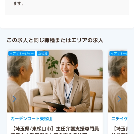
ます。
この求人と同じ職種またはエリアの求人
ケアマネージャー
正社員
ケアマネージャ
ガーデンコート東松山
ニチイケア
【埼玉県/東松山市】主任介護支援専門員
【埼玉県