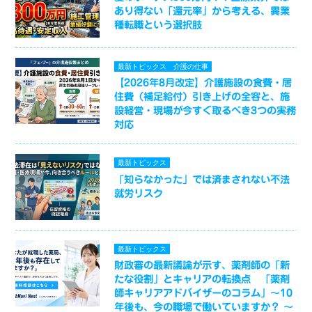
あり得ない「還元率」から考える、異業
種転職という選択肢
最新トピックス
介護の仕事
【2026年8月改定】介護施設の食費・居
住費（補足給付）引き上げの全容と、施
設経営・現場が今すぐ取るべき3つの実務
対応
最新トピックス
「知らなかった」では済まされない不法
就労リスク
最新トピックス
財政審の最新議論が示す、薬剤師の「新
たな役割」とキャリアの転換点 「薬剤
師キャリアアドバイザーのコラム」～10
年後も、今の職場で働いていますか？ ～