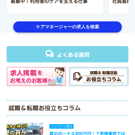
募集中！利用者のケアを支える仕事
社員募集
ケアマネージャーの求人を検索
よくある質問
就職＆転職お役立ちコラム
ジョブナビ通信
夏のボーナス300万円！？医療業界では