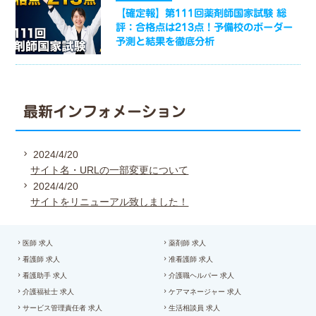
【確定報】第111回薬剤師国家試験 総
評：合格点は213点！予備校のボーダー
予測と結果を徹底分析
最新インフォメーション
2024/4/20
サイト名・URLの一部変更について
2024/4/20
サイトをリニューアル致しました！
医師 求人
薬剤師 求人
看護師 求人
准看護師 求人
看護助手 求人
介護職ヘルパー 求人
介護福祉士 求人
ケアマネージャー 求人
サービス管理責任者 求人
生活相談員 求人