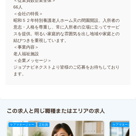
＜従業員数企業全体＞
66人
＜会社の特長＞
昭和５２年特別養護老人ホーム天の間園開設。入所者の
意志・人格を尊重し、常に入所者の立場に立ってサービ
スを提供。明るい家庭的な雰囲気を出し地域や家庭との
結びつきを重視しています。
＜事業内容＞
老人福祉施設
＜企業メッセージ＞
ジョブナビネクストより皆様のご応募をお待ちしており
ます。
この求人と同じ職種またはエリアの求人
ケアマネージャー
正社員
ケアマネージャ