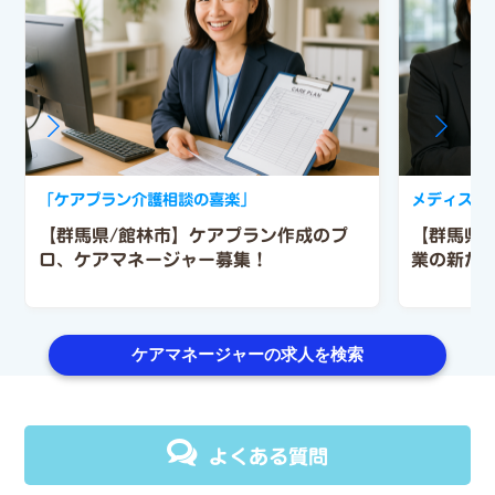
「ケアプラン介護相談の喜楽」
メディス吉
【群馬県/館林市】ケアプラン作成のプ
【群馬県
ロ、ケアマネージャー募集！
業の新た
ケアマネージャーの求人を検索
よくある質問