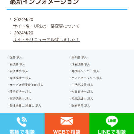
最新インフォメーション
2024/4/20
サイト名・URLの一部変更について
2024/4/20
サイトをリニューアル致しました！
医師 求人
薬剤師 求人
看護師 求人
准看護師 求人
看護助手 求人
介護職ヘルパー 求人
介護福祉士 求人
ケアマネージャー 求人
サービス管理責任者 求人
生活相談員 求人
理学療法士 求人
作業療法士 求人
言語聴覚士 求人
視能訓練士 求人
管理栄養士/栄養士 求人
医療事務 求人