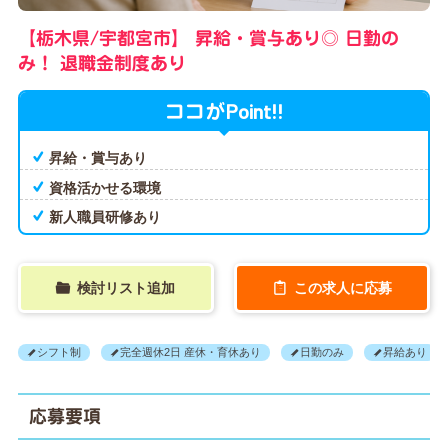
【栃木県/宇都宮市】
昇給・賞与あり◎
日勤の
み！
退職金制度あり
Point!!
ココが
昇給・賞与あり
資格活かせる環境
新人職員研修あり
検討リスト追加
この求人に応募
シフト制
完全週休2日 産休・育休あり
日勤のみ
昇給あり
応募要項