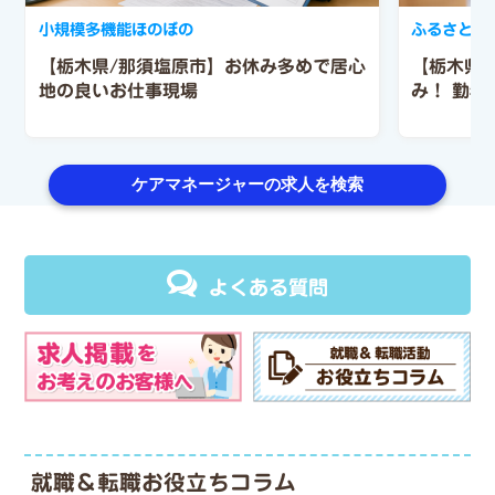
小規模多機能ほのぼの
ふるさとホ
【栃木県/那須塩原市】お休み多めで居心
【栃木県/
地の良いお仕事現場
み！
勤務
ケアマネージャーの求人を検索
よくある質問
就職＆転職お役立ちコラム