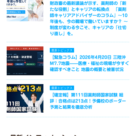
財政審の最新議論が示す、薬剤師の「新
たな役割」とキャリアの転換点 「薬剤
師キャリアアドバイザーのコラム」～10
年後も、今の職場で働いていますか？ ～
制度が変わる今こそ、キャリアの「仕切
り直し」を。
最新トピックス
【緊急コラム】2026年4月20日 三陸沖
M7.7地震——医療・福祉の現場が今すぐ
確認すべきこと 地震の概要と被害状況
最新トピックス
【確定報】第111回薬剤師国家試験 総
評：合格点は213点！予備校のボーダー
予測と結果を徹底分析