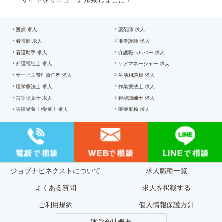
サイトをリニューアル致しました！
医師 求人
薬剤師 求人
看護師 求人
准看護師 求人
看護助手 求人
介護職ヘルパー 求人
介護福祉士 求人
ケアマネージャー 求人
サービス管理責任者 求人
生活相談員 求人
理学療法士 求人
作業療法士 求人
言語聴覚士 求人
視能訓練士 求人
管理栄養士/栄養士 求人
医療事務 求人
ジョブナビネクストについて
求人職種一覧
よくある質問
求人を掲載する
ご利用規約
個人情報保護方針
運営会社概要