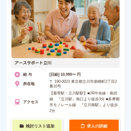
アースサポート立川
給 与
[日給] 10,990〜 円
〒 190-0023 東京都立川市柴崎町2丁目2
所在地
番10号
【最寄駅：立川駅駅】■JR中央線・南武
線 『立川駅』南口より徒歩3分 ■多摩都
アクセス
市モノレール線 『立川南駅』より徒歩
2分
検討リスト追加
求人の詳細