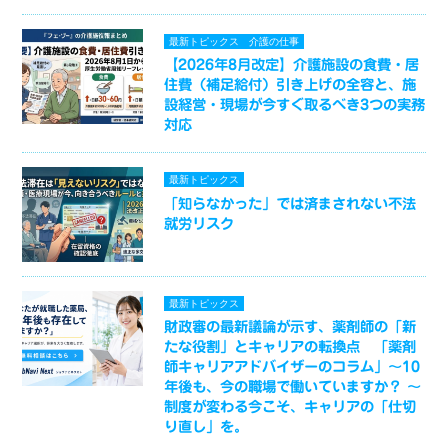
最新トピックス
介護の仕事
【2026年8月改定】介護施設の食費・居
住費（補足給付）引き上げの全容と、施
設経営・現場が今すぐ取るべき3つの実務
対応
最新トピックス
「知らなかった」では済まされない不法
就労リスク
最新トピックス
財政審の最新議論が示す、薬剤師の「新
たな役割」とキャリアの転換点 「薬剤
師キャリアアドバイザーのコラム」～10
年後も、今の職場で働いていますか？ ～
制度が変わる今こそ、キャリアの「仕切
り直し」を。