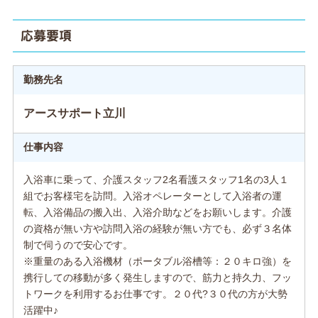
応募要項
勤務先名
アースサポート立川
仕事内容
入浴車に乗って、介護スタッフ2名看護スタッフ1名の3人１
組でお客様宅を訪問。入浴オペレーターとして入浴者の運
転、入浴備品の搬入出、入浴介助などをお願いします。介護
の資格が無い方や訪問入浴の経験が無い方でも、必ず３名体
制で伺うので安心です。
※重量のある入浴機材（ポータブル浴槽等：２０キロ強）を
携行しての移動が多く発生しますので、筋力と持久力、フッ
トワークを利用するお仕事です。２０代?３０代の方が大勢
活躍中♪