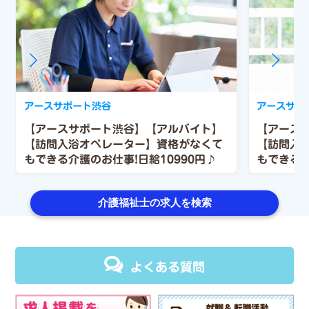
アースサポート渋谷
アースサポ
【アースサポート渋谷】【アルバイト】
【アース
【訪問入浴オペレーター】資格がなくて
【訪問入
もできる介護のお仕事!日給10990円♪
もできる介
介護福祉士の求人を検索
よくある質問