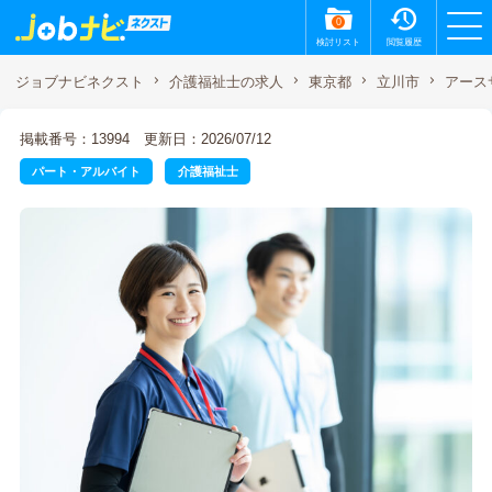
0
検討リスト
閲覧履歴
アース
ジョブナビネクスト
介護福祉士の求人
東京都
立川市
掲載番号：13994
更新日：2026/07/12
パート・アルバイト
介護福祉士