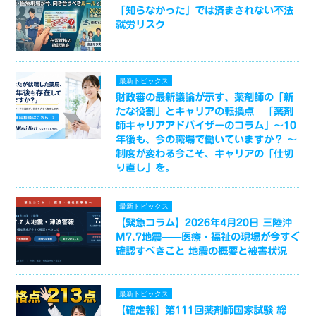
「知らなかった」では済まされない不法
就労リスク
最新トピックス
財政審の最新議論が示す、薬剤師の「新
たな役割」とキャリアの転換点 「薬剤
師キャリアアドバイザーのコラム」～10
年後も、今の職場で働いていますか？ ～
制度が変わる今こそ、キャリアの「仕切
り直し」を。
最新トピックス
【緊急コラム】2026年4月20日 三陸沖
M7.7地震——医療・福祉の現場が今すぐ
確認すべきこと 地震の概要と被害状況
最新トピックス
【確定報】第111回薬剤師国家試験 総