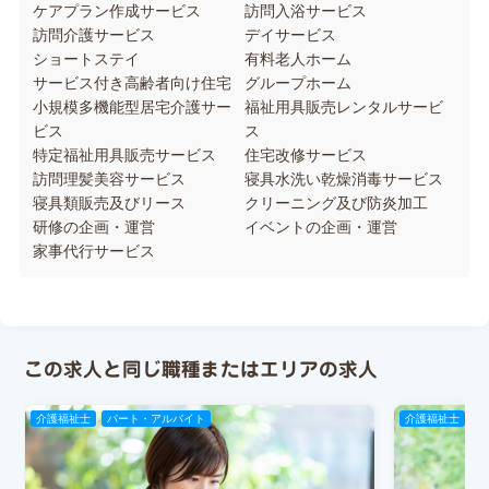
ケアプラン作成サービス
訪問入浴サービス
訪問介護サービス
デイサービス
ショートステイ
有料老人ホーム
サービス付き高齢者向け住宅
グループホーム
小規模多機能型居宅介護サー
福祉用具販売レンタルサービ
ビス
ス
特定福祉用具販売サービス
住宅改修サービス
訪問理髪美容サービス
寝具水洗い乾燥消毒サービス
寝具類販売及びリース
クリーニング及び防炎加工
研修の企画・運営
イベントの企画・運営
家事代行サービス
この求人と同じ職種またはエリアの求人
介護福祉士
パート・アルバイト
介護福祉士
パ