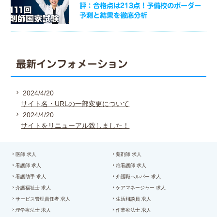
評：合格点は213点！予備校のボーダー
予測と結果を徹底分析
最新インフォメーション
2024/4/20
サイト名・URLの一部変更について
2024/4/20
サイトをリニューアル致しました！
医師 求人
薬剤師 求人
看護師 求人
准看護師 求人
看護助手 求人
介護職ヘルパー 求人
介護福祉士 求人
ケアマネージャー 求人
サービス管理責任者 求人
生活相談員 求人
理学療法士 求人
作業療法士 求人