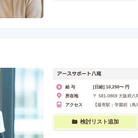
アースサポート八尾
給 与
[日給] 10,250〜 円
所在地
〒 581-0869 大阪
アクセス
【最寄駅：学園前（鳥海
検討リスト追加