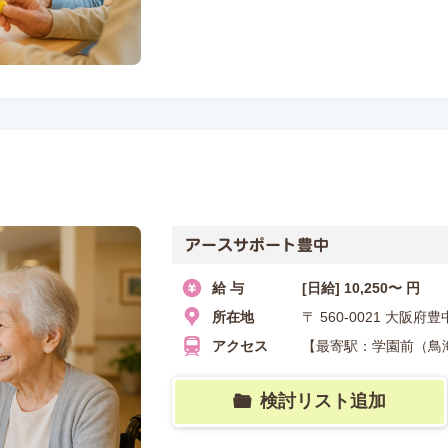
アースサポート豊中
給 与
[日給] 10,250〜 円
所在地
〒 560-0021 大阪
アクセス
【最寄駅：学園前（鳥海
検討リスト追加