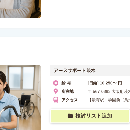
アースサポート茨木
給 与
[日給] 10,250〜 円
所在地
〒 567-0883 大阪
アクセス
【最寄駅：学園前（鳥海
検討リスト追加