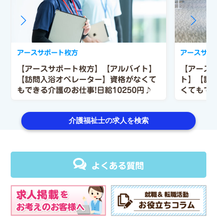
アースサポート枚方
アースサポ
【アースサポート枚方】【アルバイト】
【アース
【訪問入浴オペレーター】資格がなくて
ト】【訪
もできる介護のお仕事!日給10250円♪
くてもでき
♪
介護福祉士の求人を検索
よくある質問