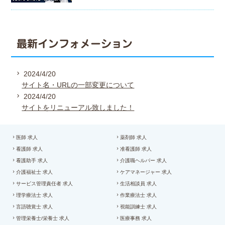
最新インフォメーション
2024/4/20
サイト名・URLの一部変更について
2024/4/20
サイトをリニューアル致しました！
医師 求人
薬剤師 求人
看護師 求人
准看護師 求人
看護助手 求人
介護職ヘルパー 求人
介護福祉士 求人
ケアマネージャー 求人
サービス管理責任者 求人
生活相談員 求人
理学療法士 求人
作業療法士 求人
言語聴覚士 求人
視能訓練士 求人
管理栄養士/栄養士 求人
医療事務 求人