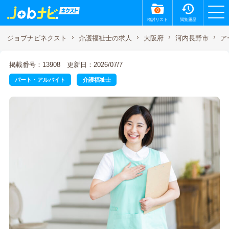
0
検討リスト
閲覧履歴
ア
ジョブナビネクスト
介護福祉士の求人
大阪府
河内長野市
掲載番号：13908
更新日：2026/07/7
パート・アルバイト
介護福祉士