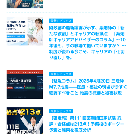
最新トピックス
財政審の最新議論が示す、薬剤師の「新
たな役割」とキャリアの転換点 「薬剤
師キャリアアドバイザーのコラム」～10
年後も、今の職場で働いていますか？ ～
制度が変わる今こそ、キャリアの「仕切
り直し」を。
最新トピックス
【緊急コラム】2026年4月20日 三陸沖
M7.7地震——医療・福祉の現場が今すぐ
確認すべきこと 地震の概要と被害状況
最新トピックス
【確定報】第111回薬剤師国家試験 総
評：合格点は213点！予備校のボーダー
予測と結果を徹底分析