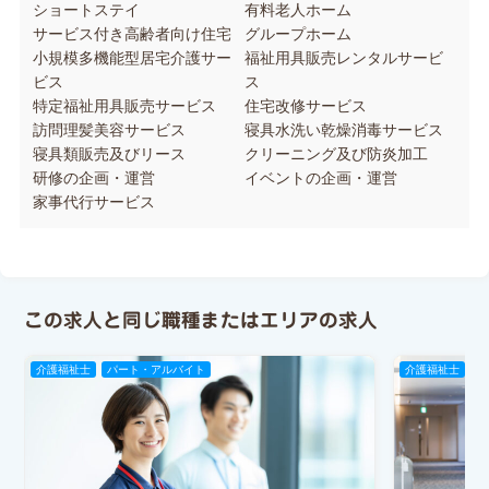
ショートステイ
有料老人ホーム
サービス付き高齢者向け住宅
グループホーム
小規模多機能型居宅介護サー
福祉用具販売レンタルサービ
ビス
ス
特定福祉用具販売サービス
住宅改修サービス
訪問理髪美容サービス
寝具水洗い乾燥消毒サービス
寝具類販売及びリース
クリーニング及び防炎加工
研修の企画・運営
イベントの企画・運営
家事代行サービス
この求人と同じ職種またはエリアの求人
介護福祉士
パート・アルバイト
介護福祉士
パ