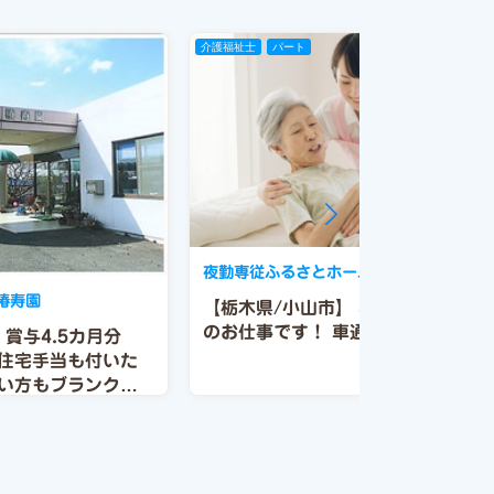
介護福祉士
パート
夜勤専従ふるさとホーム小山
椿寿園
【栃木県/小山市】
昇給あり◎
夜勤
のお仕事です！
車通勤可
賞与4.5カ月分
住宅手当も付いた
い方もブランクが
！