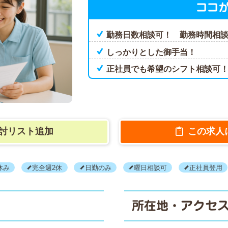
ココ
勤務日数相談可！ 勤務時間相
しっかりとした御手当！
正社員でも希望のシフト相談可
討リスト追加
この求人
休み
完全週2休
日勤のみ
曜日相談可
正社員登用
所在地・アクセ