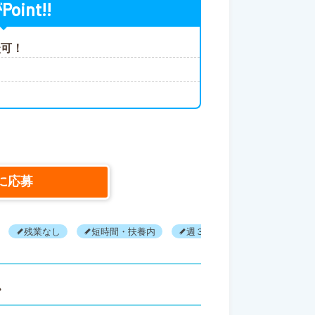
Point!!
が
談可！
！
に応募
残業なし
短時間・扶養内
週３以内可
Ｗワーク可
ス