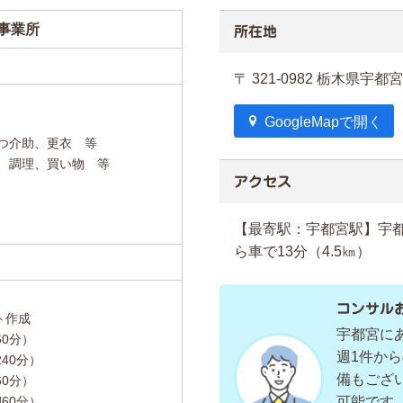
事業所
所在地
〒 321-0982 栃木県宇都
GoogleMapで開く
）
せつ介助、更衣 等
除、調理、買い物 等
アクセス
【最寄駅：宇都宮駅】宇
ら車で13分（4.5㎞）
コンサル
ト作成
宇都宮に
60分）
週1件か
240分）
備もござ
60分）
憩60分）
可能です