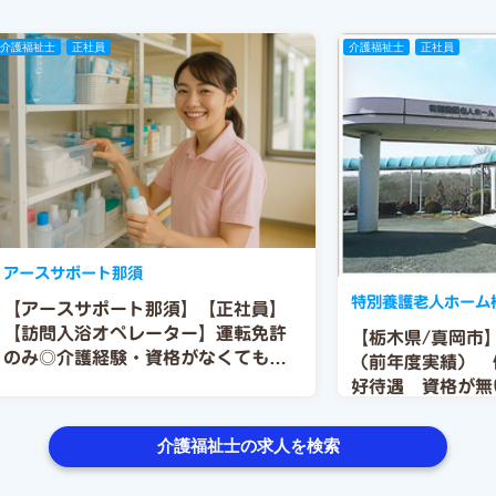
介護福祉士
正社員
介護福祉士
正社員
アースサポート那須
特別養護老人ホーム
【アースサポート那須】【正社員】
【訪問入浴オペレーター】運転免許
【栃木県/真岡市】
のみ◎介護経験・資格がなくても応
（前年度実績） 
募可能!
好待遇 資格が無
ある方も大歓迎！
介護福祉士の求人を検索