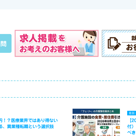
質問
最新
万円！？医療業界ではあり得ない
【2
る、異業種転職という選択肢
付）
べき