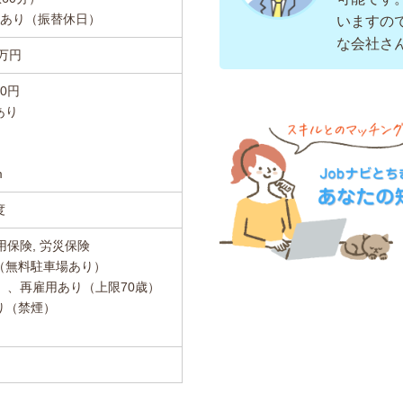
務あり（振替休日）
いますの
な会社さ
6 万円
0円
あり
m
度
用保険, 労災保険
（無料駐車場あり）
）、再雇用あり（上限70歳）
り（禁煙）