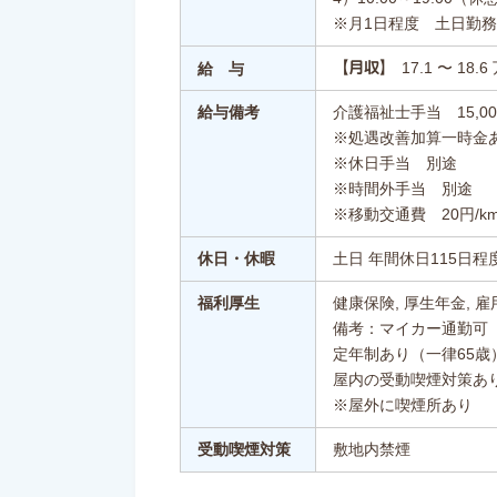
※月1日程度 土日勤
17.1 〜 18.
【月収】
給 与
給与備考
介護福祉士手当 15,00
※処遇改善加算一時金
※休日手当 別途
※時間外手当 別途
※移動交通費 20円/k
休日・休暇
土日 年間休日115日程
福利厚生
健康保険, 厚生年金, 雇
備考：マイカー通勤可
定年制あり（一律65歳
屋内の受動喫煙対策あ
※屋外に喫煙所あり
受動喫煙対策
敷地内禁煙