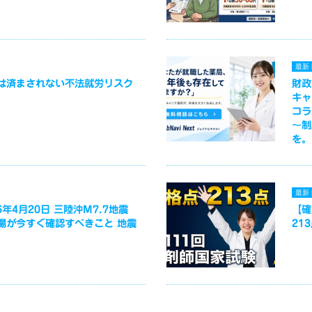
最新
は済まされない不法就労リスク
財政
キャ
コラ
～制
を。
最新
年4月20日 三陸沖M7.7地震
【確
場が今すぐ確認すべきこと 地震
21