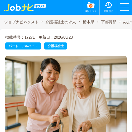
0
検討リスト
閲覧履歴
みぶ
ジョブナビネクスト
介護福祉士の求人
栃木県
下都賀郡
掲載番号：17271
更新日：2026/03/23
パート・アルバイト
介護福祉士