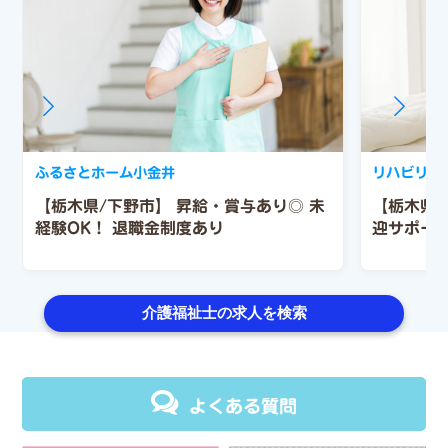
ふるさとホーム小金井
リハビリス
【栃木県/下野市】
昇給・賞与あり◎
未
【栃木県
経験OK！
退職金制度あり
迎サポー
介護福祉士の求人を検索
よくある質問