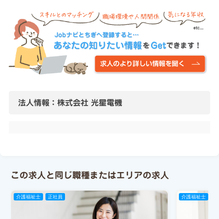
法人情報：株式会社 光星電機
この求人と同じ職種またはエリアの求人
介護福祉士
正社員
介護福祉士
パ