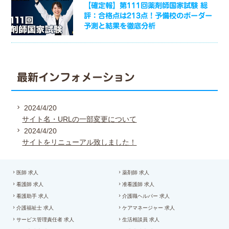
【確定報】第111回薬剤師国家試験 総
評：合格点は213点！予備校のボーダー
予測と結果を徹底分析
最新インフォメーション
2024/4/20
サイト名・URLの一部変更について
2024/4/20
サイトをリニューアル致しました！
医師 求人
薬剤師 求人
看護師 求人
准看護師 求人
看護助手 求人
介護職ヘルパー 求人
介護福祉士 求人
ケアマネージャー 求人
サービス管理責任者 求人
生活相談員 求人