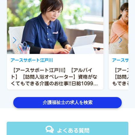
アースサポート江戸川
アースサポ
【アースサポート江戸川】【アルバイ
【アース
ト】【訪問入浴オペレーター】資格がな
【訪問入
くてもできる介護のお仕事!!日給10990
もできる介
円♪
介護福祉士の求人を検索
よくある質問