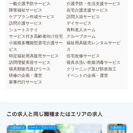
一般介護予防サービス
介護予防・生活支援サービス
障害福祉サービス
在宅介護支援サービス
ケアプラン作成サービス
訪問入浴サービス
訪問介護サービス
デイサービス
ショートステイ
有料老人ホーム
サービス付き高齢者向け住宅
グループホーム
小規模多機能型居宅介護サー
福祉用具販売レンタルサービ
ビス
ス
特定福祉用具販売サービス
住宅改修サービス
訪問理髪美容サービス
寝具水洗い乾燥消毒サービス
寝具類販売及びリース
クリーニング及び防炎加工
研修の企画・運営
イベントの企画・運営
家事代行サービス
この求人と同じ職種またはエリアの求人
介護福祉士
パート・アルバイト
介護福祉士
パ