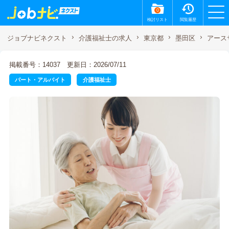
0
検討リスト
閲覧履歴
アース
ジョブナビネクスト
介護福祉士の求人
東京都
墨田区
掲載番号：14037
更新日：2026/07/11
パート・アルバイト
介護福祉士