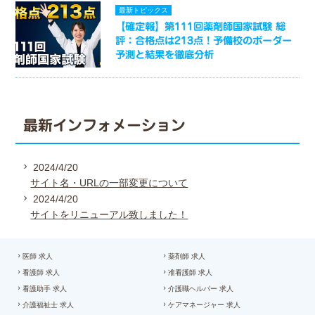
最新トピックス
【確定報】第111回薬剤師国家試験 総
評：合格点は213点！予備校のボーダー
予測と結果を徹底分析
最新インフォメーション
2024/4/20
サイト名・URLの一部変更について
2024/4/20
サイトをリニューアル致しました！
医師 求人
薬剤師 求人
看護師 求人
准看護師 求人
看護助手 求人
介護職ヘルパー 求人
介護福祉士 求人
ケアマネージャー 求人