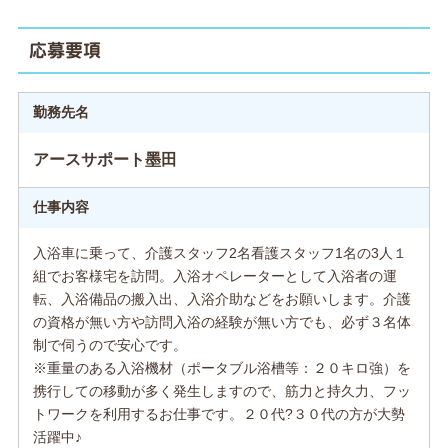
応募要項
勤務先名
アースサポート墨田
仕事内容
入浴車に乗って、介護スタッフ2名看護スタッフ1名の3人１
組でお客様宅を訪問。入浴オペレーターとして入浴者の運
転、入浴備品の搬入出、入浴介助などをお願いします。介護
の資格が無い方や訪問入浴の経験が無い方でも、必ず３名体
制で伺うので安心です。
※重量のある入浴機材（ポータブル浴槽等：２０キロ強）を
携行しての移動が多く発生しますので、筋力と持久力、フッ
トワークを利用するお仕事です。２０代?３０代の方が大勢
活躍中♪