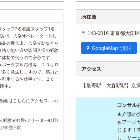
所在地
スタッフ2名看護スタッフ1名
〒 143-0016 東京都大
を訪問。入浴オペレーターとし
備品の搬入出、入浴介助などを
GoogleMapで開く
資格が無い方や訪問入浴の経験
名体制で伺うので安心です。
（ポータブル浴槽等：２０キロ
アクセス
が多く発生しますので、筋力と
を利用するお仕事です。２０
【最寄駅：大森駅駅】京浜
躍中♪
介動画はこちらにアクセス↓↓↓↓↓
コンサル
★介護の
未経験者歓迎/フリーター歓迎/
もアース
迎/学歴不問
じます！
し、サー