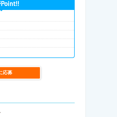
Point!!
が
に応募
ス