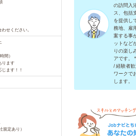
須
の訪問入
ス、包括
を提供し
務地、雇
合わせください。
案する事
上
ットなど
りの楽し
1時間）
アです。 
あります
/ 経験者
応じます！！
ワークで
します。（
。
社規定あり）