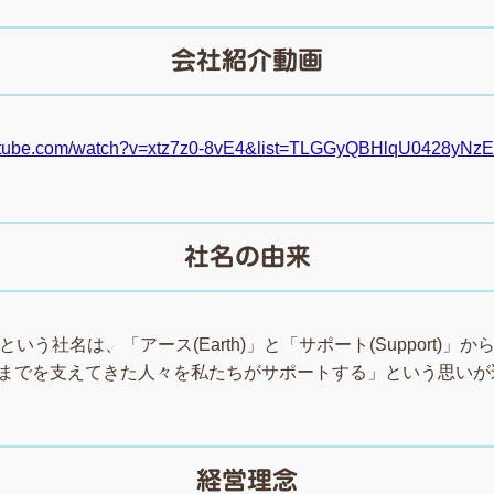
会社紹介動画
outube.com/watch?v=xtz7z0-8vE4&list=TLGGyQBHlqU0428yN
社名の由来
いう社名は、「アース(Earth)」と「サポート(Support)」
今までを支えてきた人々を私たちがサポートする」という思いが
経営理念