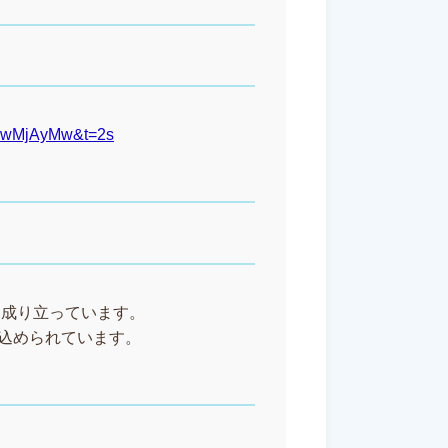
zEwMjAyMw&t=2s
から成り立っています。
込められています。