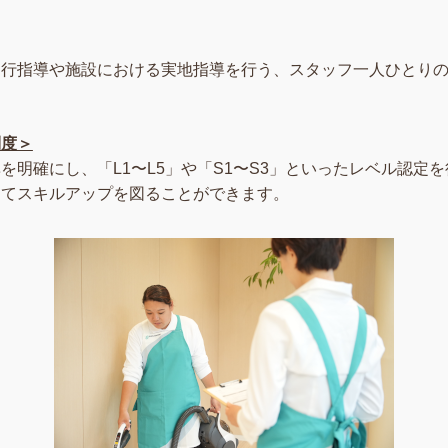
同行指導や施設における実地指導を行う、スタッフ一人ひとり
制度＞
を明確にし、「L1〜L5」や「S1〜S3」といったレベル認定
してスキルアップを図ることができます。