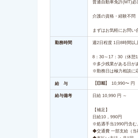
普通自動車免許(MT)必
介護の資格・経験不問
まずはお気軽にお問い
勤務時間
週2日程度 1日8時間以
8：30～17：30（休憩
※多少残業がある日が
※勤務日は極力相談に
10,990〜 円
【日給】
給 与
給与備考
日給 10,990 円 ～
【補足】
日給10，990円
※処遇手当1990円含む
◆交通費 一部支給（当
◆支払い方法：月1回