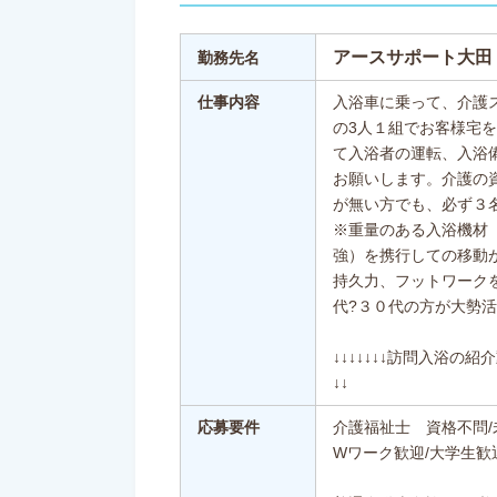
アースサポート大田
勤務先名
仕事内容
入浴車に乗って、介護
の3人１組でお客様宅
て入浴者の運転、入浴
お願いします。介護の
が無い方でも、必ず３
※重量のある入浴機材
強）を携行しての移動
持久力、フットワーク
代?３０代の方が大勢活
↓↓↓↓↓↓↓訪問入浴の紹
↓↓
応募要件
介護福祉士 資格不問/
Wワーク歓迎/大学生歓