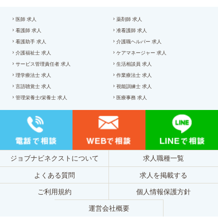
医師 求人
薬剤師 求人
看護師 求人
准看護師 求人
看護助手 求人
介護職ヘルパー 求人
介護福祉士 求人
ケアマネージャー 求人
サービス管理責任者 求人
生活相談員 求人
理学療法士 求人
作業療法士 求人
言語聴覚士 求人
視能訓練士 求人
管理栄養士/栄養士 求人
医療事務 求人
ジョブナビネクストについて
求人職種一覧
よくある質問
求人を掲載する
ご利用規約
個人情報保護方針
運営会社概要