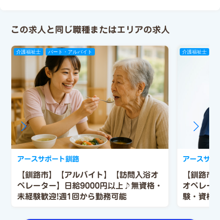
この求人と同じ職種またはエリアの求人
介護福祉士
パート・アルバイト
介護福祉士
正
アースサポート釧路
アースサポ
【釧路市】【アルバイト】【訪問入浴オ
【釧路市
ペレーター】日給9000円以上♪無資格・
オペレー
未経験歓迎!週1回から勤務可能
験・資格