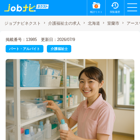
0
検討リスト
閲覧履歴
アース
ジョブナビネクスト
介護福祉士の求人
北海道
室蘭市
掲載番号：13985
更新日：2026/07/9
パート・アルバイト
介護福祉士