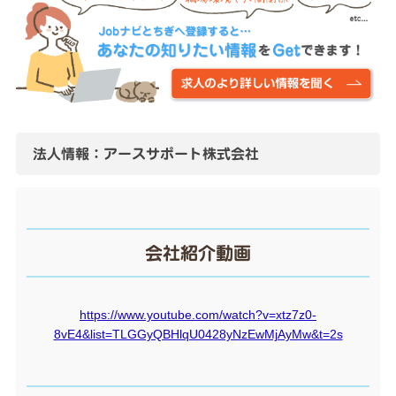
法人情報：アースサポート株式会社
会社紹介動画
https://www.youtube.com/watch?v=xtz7z0-
8vE4&list=TLGGyQBHlqU0428yNzEwMjAyMw&t=2s