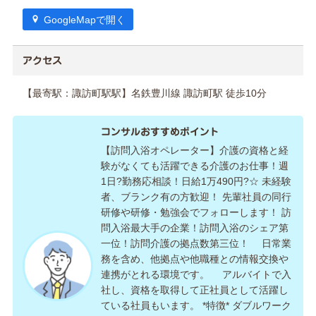
GoogleMapで開く
アクセス
【最寄駅：諏訪町駅駅】名鉄豊川線 諏訪町駅 徒歩10分
コンサルおすすめポイント
【訪問入浴オペレーター】介護の資格と経
験がなくても活躍できる介護のお仕事！週
1日?勤務応相談！日給1万490円?☆ 未経験
者、ブランク有の方歓迎！ 先輩社員の同行
研修や研修・勉強会でフォローします！ 訪
問入浴最大手の企業！訪問入浴のシェア第
一位！訪問介護の拠点数第三位！ 日常業
務を含め、他拠点や他職種との情報交換や
連携がとれる環境です。 アルバイトで入
社し、資格を取得して正社員として活躍し
ている社員もいます。 *特徴* ダブルワーク