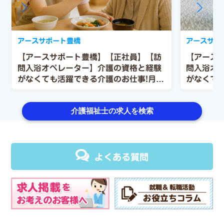
アースサポート豊橋
アースサポ
【アースサポート豊橋】【正社員】【訪
【アース
問入浴オペレーター】介護の資格と経験
問入浴オ
がなくても活躍できる介護のお仕事!月給
がなくて
25万1,700円～27万3,700円♪
25万1,7
介護福祉士の求人を検索
よくある質問