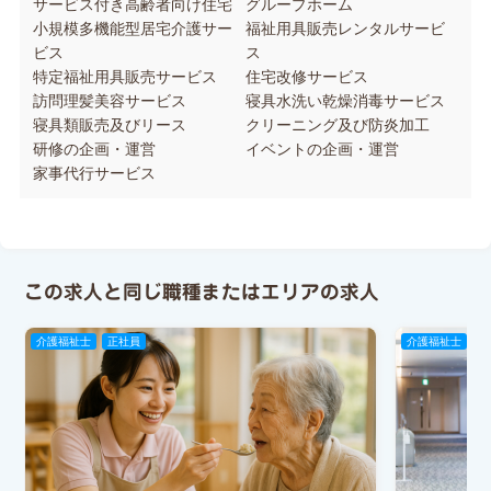
サービス付き高齢者向け住宅
グループホーム
小規模多機能型居宅介護サー
福祉用具販売レンタルサービ
ビス
ス
特定福祉用具販売サービス
住宅改修サービス
訪問理髪美容サービス
寝具水洗い乾燥消毒サービス
寝具類販売及びリース
クリーニング及び防炎加工
研修の企画・運営
イベントの企画・運営
家事代行サービス
この求人と同じ職種またはエリアの求人
介護福祉士
正社員
介護福祉士
正