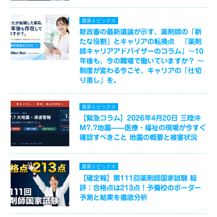
最新トピックス
財政審の最新議論が示す、薬剤師の「新
たな役割」とキャリアの転換点 「薬剤
師キャリアアドバイザーのコラム」～10
年後も、今の職場で働いていますか？ ～
制度が変わる今こそ、キャリアの「仕切
り直し」を。
最新トピックス
【緊急コラム】2026年4月20日 三陸沖
M7.7地震——医療・福祉の現場が今すぐ
確認すべきこと 地震の概要と被害状況
最新トピックス
【確定報】第111回薬剤師国家試験 総
評：合格点は213点！予備校のボーダー
予測と結果を徹底分析