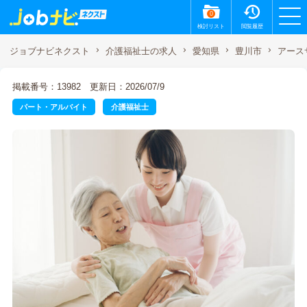
0
検討リスト
閲覧履歴
アース
ジョブナビネクスト
介護福祉士の求人
愛知県
豊川市
掲載番号：13982
更新日：2026/07/9
パート・アルバイト
介護福祉士