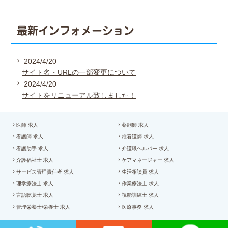
最新インフォメーション
2024/4/20
サイト名・URLの一部変更について
2024/4/20
サイトをリニューアル致しました！
医師 求人
薬剤師 求人
看護師 求人
准看護師 求人
看護助手 求人
介護職ヘルパー 求人
介護福祉士 求人
ケアマネージャー 求人
サービス管理責任者 求人
生活相談員 求人
理学療法士 求人
作業療法士 求人
言語聴覚士 求人
視能訓練士 求人
管理栄養士/栄養士 求人
医療事務 求人