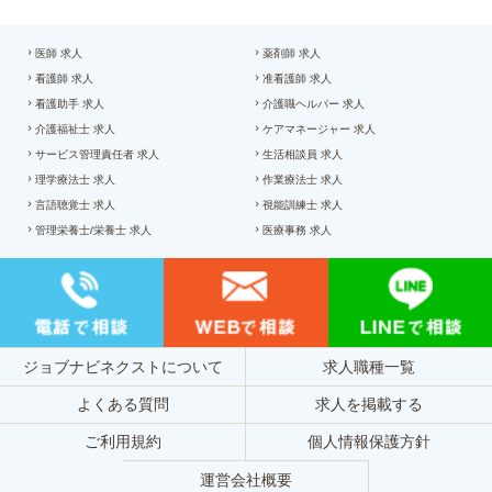
医師 求人
薬剤師 求人
看護師 求人
准看護師 求人
看護助手 求人
介護職ヘルパー 求人
介護福祉士 求人
ケアマネージャー 求人
サービス管理責任者 求人
生活相談員 求人
理学療法士 求人
作業療法士 求人
言語聴覚士 求人
視能訓練士 求人
管理栄養士/栄養士 求人
医療事務 求人
ジョブナビネクストについて
求人職種一覧
よくある質問
求人を掲載する
ご利用規約
個人情報保護方針
運営会社概要