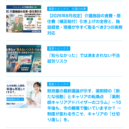
最新トピックス
介護の仕事
【2026年8月改定】介護施設の食費・居
住費（補足給付）引き上げの全容と、施
設経営・現場が今すぐ取るべき3つの実務
対応
最新トピックス
「知らなかった」では済まされない不法
就労リスク
最新トピックス
財政審の最新議論が示す、薬剤師の「新
たな役割」とキャリアの転換点 「薬剤
師キャリアアドバイザーのコラム」～10
年後も、今の職場で働いていますか？ ～
制度が変わる今こそ、キャリアの「仕切
り直し」を。