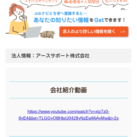
法人情報：アースサポート株式会社
会社紹介動画
https://www.youtube.com/watch?v=xtz7z0-
8vE4&list=TLGGyQBHlqU0428yNzEwMjAyMw&t=2s