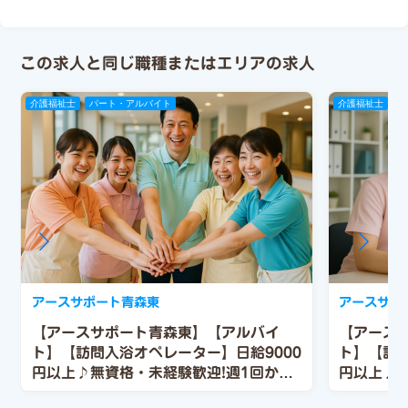
この求人と同じ職種またはエリアの求人
介護福祉士
パート・アルバイト
介護福祉士
パ
アースサポート青森東
アースサポ
【アースサポート青森東】【アルバイ
【アース
ト】【訪問入浴オペレーター】日給9000
ト】【訪問
円以上♪無資格・未経験歓迎!週1回から
円以上♪無
勤務可能
勤務可能