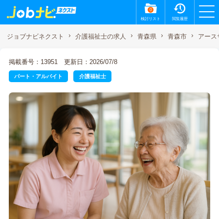
0
検討リスト
閲覧履歴
アース
ジョブナビネクスト
介護福祉士の求人
青森県
青森市
掲載番号：13951
更新日：2026/07/8
パート・アルバイト
介護福祉士