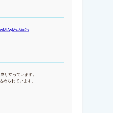
zEwMjAyMw&t=2s
から成り立っています。
込められています。