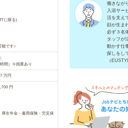
働きなが
入浴サー
活を支え
Tに限る)
顔が生ま
必ず３名
タッフが活
可能です♪
動かす仕
探しをし
上
（EUSTY
働8時間）※残業あり
.27 万円
,700 円
・厚生年金・雇用保険・労災保