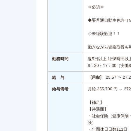
≪必須≫
◆要普通自動車免許（M
◇未経験歓迎！！
働きながら資格取得も
勤務時間
週5日以上 1日8時間以
8：30～17：30（実
25.57 〜 27
【月収】
給 与
給与備考
月給 255,700 円 ～ 272
【補足】
【待遇面】
・社会保険（健康保険
険）
・年間休日日数111日