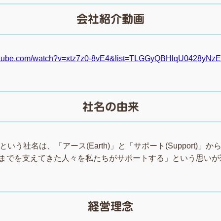
会社紹介動画
outube.com/watch?v=xtz7z0-8vE4&list=TLGGyQBHlqU0428yN
社名の由来
いう社名は、「アース(Earth)」と「サポート(Support)」
今までを支えてきた人々を私たちがサポートする」という思いが
経営理念