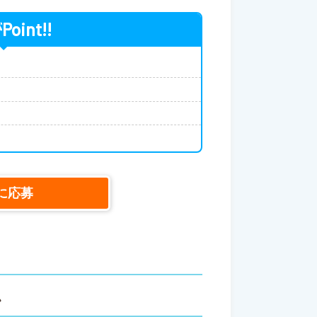
Point!!
が
に応募
ス