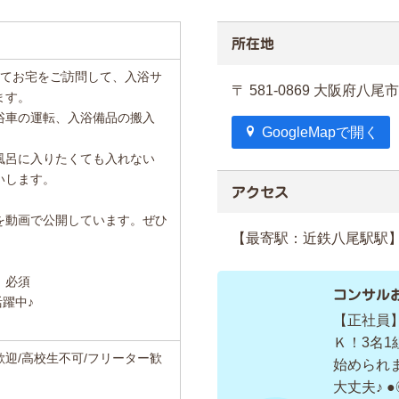
所在地
にてお宅をご訪問して、入浴サ
〒 581-0869 大阪府八
ます。
浴車の運転、入浴備品の搬入
GoogleMapで開く
風呂に入りたくても入れない
いします。
アクセス
を動画で公開しています。ぜひ
【最寄駅：近鉄八尾駅駅】
）必須
コンサル
活躍中♪
【正社員
Ｋ！3名
迎/高校生不可/フリーター歓
始められ
大丈夫♪ 