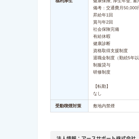
福利厚生
健康保険, 厚生年金, 雇
備考：交通費月50,00
昇給年1回
賞与年2回
社会保険完備
有給休暇
健康診断
資格取得支援制度
退職金制度（勤続5年
制服貸与
研修制度
【転勤】
なし
受動喫煙対策
敷地内禁煙
法人情報：アースサポート株式会社