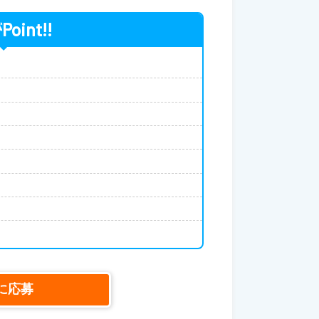
Point!!
が
に応募