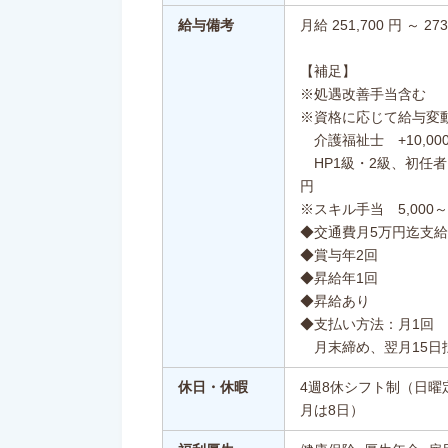
給与備考
月給 251,700 円 ～ 273
【補足】
※処遇改善手当含む
※資格に応じて給与変
介護福祉士 +10,00
HP1級・2級、初任者、
円
※スキル手当 5,000～1
◆交通費月5万円迄支給
◆賞与年2回
◆昇給年1回
◆昇給あり
◆支払い方法：月1回
月末締め、翌月15日
休日・休暇
4週8休シフト制（日曜
月は8日）