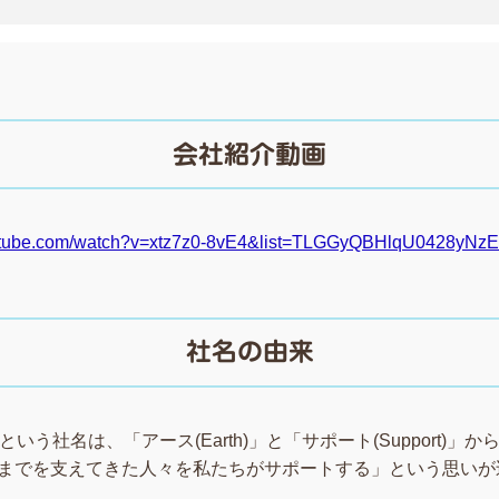
会社紹介動画
outube.com/watch?v=xtz7z0-8vE4&list=TLGGyQBHlqU0428yN
社名の由来
いう社名は、「アース(Earth)」と「サポート(Support)」
今までを支えてきた人々を私たちがサポートする」という思いが