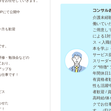
等をお任せしていきます。
コンサル
HPにて公開中
介護未経
働いてい
い方も歓迎
ご用意し
による1対
ス ＜入職
です。
本を学ぶ 
サービス
研修・勉強会などの
スリーダ
ており、
グ *特徴*
アップを
年間休日11
お仕事です！
有資格者歓迎
性も活躍中 
ビス
者歓迎 /
高時給/体
わせた
クでお仕
す！
す。（EU