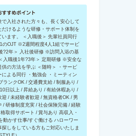
おすすめポイント
験で入社された方々も、長く安心して
ただけるような研修・サポート体制を
ています。 ＜入職後＞ 先輩社員同行
1のOJT ※2週間程度4人1組でサービ
後?2年＞ 入社後研修 ※訪問入浴の基
＜入職後1年?3年＞ 定期研修 ※安全な
提供の方法を学ぶ ＜随時＞ ・サービ
ーによる同行 ・勉強会 ・ミーティン
 ブランクOK / 交通費支給 / 制服あり /
0日以上 / 昇給あり / 有給休暇あり /
 / 未経験者歓迎 / 無資格者OK / 男
/ 研修制度充実 / 社会保険完備 / 経験
 資格取得サポート / 賞与あり 高収入・
を動かす仕事/すぐ働ける ハローワー
事探しをしている方もご対応いたしま
STYLE）