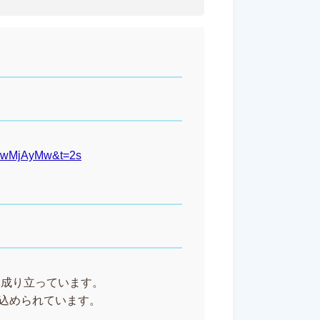
zEwMjAyMw&t=2s
から成り立っています。
込められています。