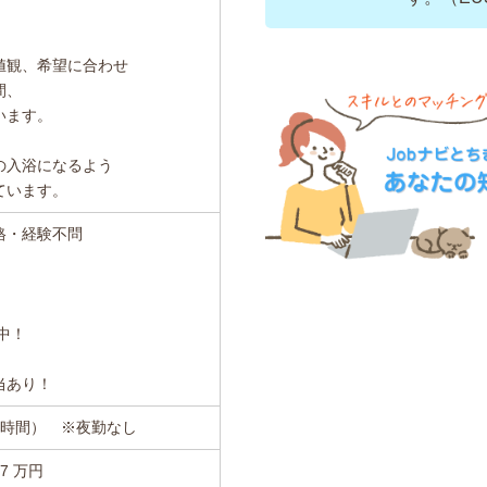
値観、希望に合わせ
間、
います。
の入浴になるよう
ています。
格・経験不問
中！
当あり！
働8時間） ※夜勤なし
.37 万円