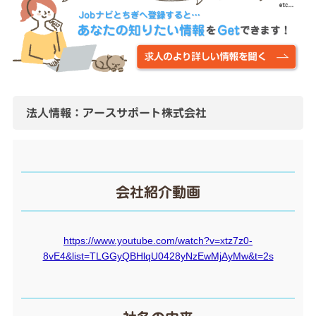
法人情報：アースサポート株式会社
会社紹介動画
https://www.youtube.com/watch?v=xtz7z0-
8vE4&list=TLGGyQBHlqU0428yNzEwMjAyMw&t=2s