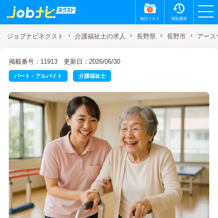
0
検討リスト
閲覧履歴
アース
ジョブナビネクスト
介護福祉士の求人
長野県
長野市
掲載番号：11913
更新日：2026/06/30
パート・アルバイト
介護福祉士