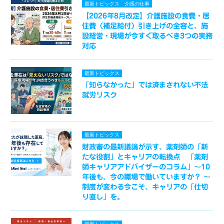
最新トピックス
介護の仕事
【2026年8月改定】介護施設の食費・居
住費（補足給付）引き上げの全容と、施
設経営・現場が今すぐ取るべき3つの実務
対応
最新トピックス
「知らなかった」では済まされない不法
就労リスク
最新トピックス
財政審の最新議論が示す、薬剤師の「新
たな役割」とキャリアの転換点 「薬剤
師キャリアアドバイザーのコラム」～10
年後も、今の職場で働いていますか？ ～
制度が変わる今こそ、キャリアの「仕切
り直し」を。