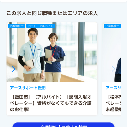
この求人と同じ職種またはエリアの求人
介護福祉士
パート・アルバイト
介護福祉士
パ
アースサポート飯田
アースサポ
【飯田市】【アルバイト】【訪問入浴オ
【松本市
ペレーター】資格がなくてもできる介護
ペレーター
のお仕事!
未経験歓迎