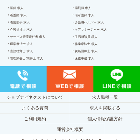
医師 求人
薬剤師 求人
看護師 求人
准看護師 求人
看護助手 求人
介護職ヘルパー 求人
介護福祉士 求人
ケアマネージャー 求人
サービス管理責任者 求人
生活相談員 求人
理学療法士 求人
作業療法士 求人
言語聴覚士 求人
視能訓練士 求人
管理栄養士/栄養士 求人
医療事務 求人
ジョブナビネクストについて
求人職種一覧
よくある質問
求人を掲載する
ご利用規約
個人情報保護方針
運営会社概要