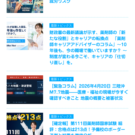
就労リスク
最新トピックス
財政審の最新議論が示す、薬剤師の「新
たな役割」とキャリアの転換点 「薬剤
師キャリアアドバイザーのコラム」～10
年後も、今の職場で働いていますか？ ～
制度が変わる今こそ、キャリアの「仕切
り直し」を。
最新トピックス
【緊急コラム】2026年4月20日 三陸沖
M7.7地震——医療・福祉の現場が今すぐ
確認すべきこと 地震の概要と被害状況
最新トピックス
【確定報】第111回薬剤師国家試験 総
評：合格点は213点！予備校のボーダー