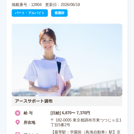
掲載番号：12804
更新日：2026/06/19
パート・アルバイト
看護師
アースサポート調布
給 与
[日給] 6,870〜 7,370円
〒 182-0005 東京都調布市東つつじヶ丘1
所在地
丁目5番2号
【最寄駅：学園前（鳥海自動車）駅】京