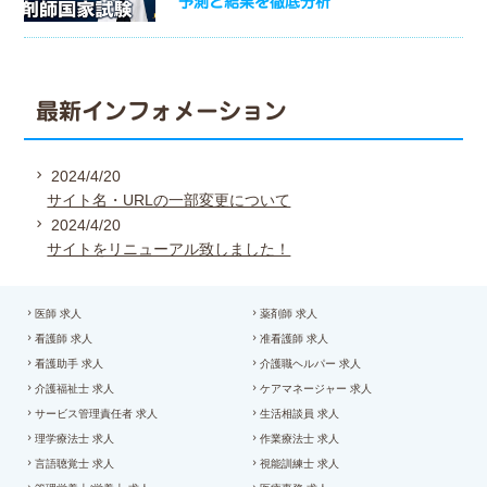
予測と結果を徹底分析
最新インフォメーション
2024/4/20
サイト名・URLの一部変更について
2024/4/20
サイトをリニューアル致しました！
医師 求人
薬剤師 求人
看護師 求人
准看護師 求人
看護助手 求人
介護職ヘルパー 求人
介護福祉士 求人
ケアマネージャー 求人
サービス管理責任者 求人
生活相談員 求人
理学療法士 求人
作業療法士 求人
言語聴覚士 求人
視能訓練士 求人