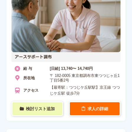
アースサポート調布
給 与
[日給] 13,740〜 14,740円
〒 182-0005 東京都調布市東つつじヶ丘1
所在地
丁目5番2号
【最寄駅：つつじケ丘駅駅】京王線 つつ
アクセス
じケ丘駅 徒歩7分
検討リスト追加
求人の詳細