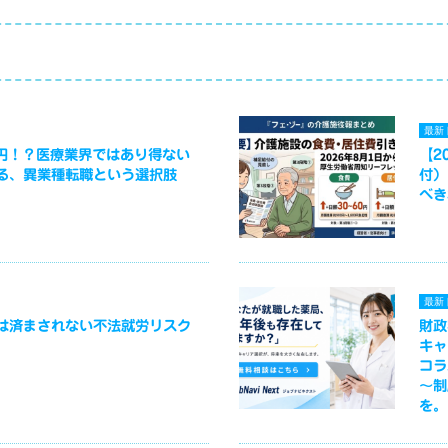
最新
万円！？医療業界ではあり得ない
【2
る、異業種転職という選択肢
付）
べき
最新
は済まされない不法就労リスク
財政
キャ
コラ
～制
を。