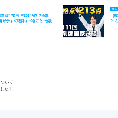
最新
年4月20日 三陸沖M7.7地震
【確
場が今すぐ確認すべきこと 地震
21
について
ました！