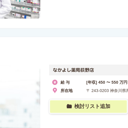
なかよし薬局荻野店
給 与
[年収] 450 〜 550 万円
所在地
〒 243-0203 神奈
検討リスト追加