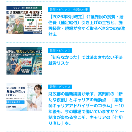
最新トピックス
介護の仕事
【2026年8月改定】介護施設の食費・居
住費（補足給付）引き上げの全容と、施
設経営・現場が今すぐ取るべき3つの実務
対応
最新トピックス
「知らなかった」では済まされない不法
就労リスク
最新トピックス
財政審の最新議論が示す、薬剤師の「新
たな役割」とキャリアの転換点 「薬剤
師キャリアアドバイザーのコラム」～10
年後も、今の職場で働いていますか？ ～
制度が変わる今こそ、キャリアの「仕切
り直し」を。