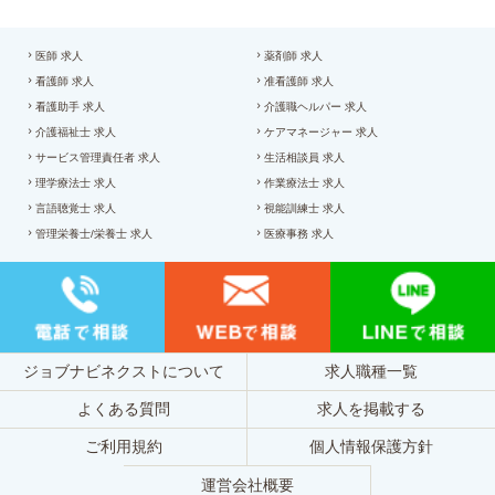
医師 求人
薬剤師 求人
看護師 求人
准看護師 求人
看護助手 求人
介護職ヘルパー 求人
介護福祉士 求人
ケアマネージャー 求人
サービス管理責任者 求人
生活相談員 求人
理学療法士 求人
作業療法士 求人
言語聴覚士 求人
視能訓練士 求人
管理栄養士/栄養士 求人
医療事務 求人
ジョブナビネクストについて
求人職種一覧
よくある質問
求人を掲載する
ご利用規約
個人情報保護方針
運営会社概要