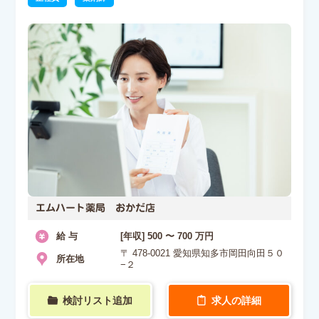
エムハート薬局 おかだ店
給 与
[年収] 500 〜 700 万円
〒 478-0021 愛知県知多市岡田向田５０
所在地
−２
検討リスト追加
求人の詳細