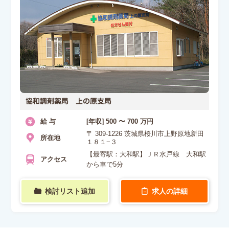
協和調剤薬局 上の原支局
給 与
[年収] 500 〜 700 万円
〒 309-1226 茨城県桜川市上野原地新田
所在地
１８１−３
【最寄駅：大和駅】ＪＲ水戸線 大和駅
アクセス
から車で5分
検討リスト追加
求人の詳細