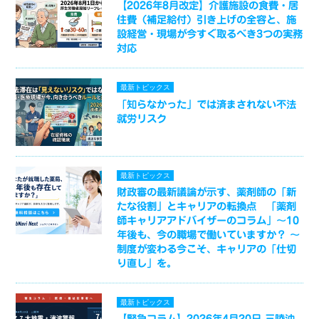
【2026年8月改定】介護施設の食費・居
住費（補足給付）引き上げの全容と、施
設経営・現場が今すぐ取るべき3つの実務
対応
最新トピックス
「知らなかった」では済まされない不法
就労リスク
最新トピックス
財政審の最新議論が示す、薬剤師の「新
たな役割」とキャリアの転換点 「薬剤
師キャリアアドバイザーのコラム」～10
年後も、今の職場で働いていますか？ ～
制度が変わる今こそ、キャリアの「仕切
り直し」を。
最新トピックス
【緊急コラム】2026年4月20日 三陸沖