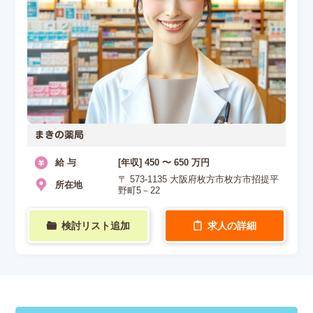
まきの薬局
給 与
[年収] 450 〜 650 万円
〒 573-1135 大阪府枚方市枚方市招提平
所在地
野町5－22
検討リスト追加
求人の詳細