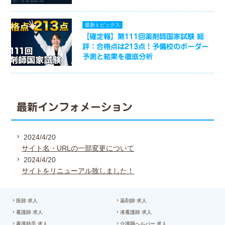
最新トピックス
【確定報】第111回薬剤師国家試験 総
評：合格点は213点！予備校のボーダー
予測と結果を徹底分析
最新インフォメーション
2024/4/20
サイト名・URLの一部変更について
2024/4/20
サイトをリニューアル致しました！
医師 求人
薬剤師 求人
看護師 求人
准看護師 求人
看護助手 求人
介護職ヘルパー 求人