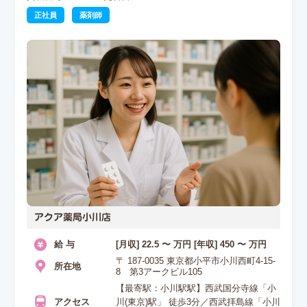
正社員
薬剤師
アクア薬局小川店
給 与
[月収] 22.5 〜 万円 [年収] 450 〜 万円
〒 187-0035 東京都小平市小川西町4-15-
所在地
8 第3アークビル105
【最寄駅：小川駅駅】西武国分寺線「小
アクセス
川(東京)駅」 徒歩3分／西武拝島線「小川