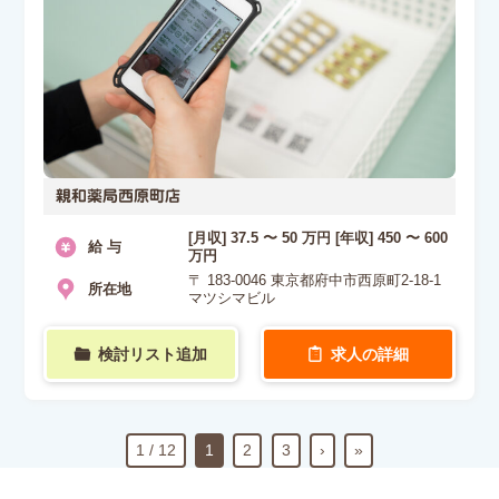
親和薬局西原町店
[月収] 37.5 〜 50 万円 [年収] 450 〜 600
給 与
万円
〒 183-0046 東京都府中市西原町2-18-1
所在地
マツシマビル
検討リスト追加
求人の詳細
1 / 12
1
2
3
›
»