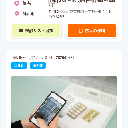
[月収] 37.5 〜 50 万円 [年収] 450 〜 600
給 与
万円
〒 183-0055 東京都府中市府中町1-1-5
所在地
高木ビルB1
検討リスト追加
求人の詳細
掲載番号：7217
更新日：2026/07/21
正社員
薬剤師