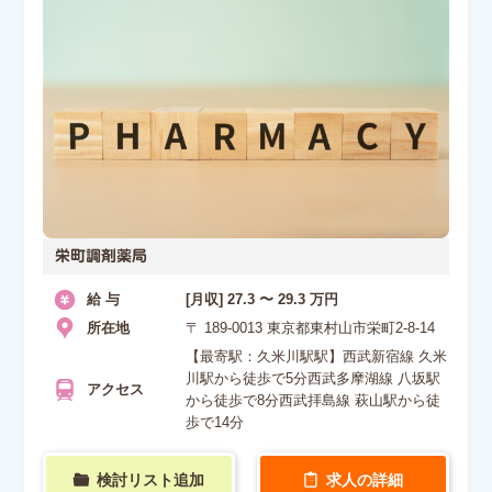
栄町調剤薬局
給 与
[月収] 27.3 〜 29.3 万円
所在地
〒 189-0013 東京都東村山市栄町2-8-14
【最寄駅：久米川駅駅】西武新宿線 久米
川駅から徒歩で5分西武多摩湖線 八坂駅
アクセス
から徒歩で8分西武拝島線 萩山駅から徒
歩で14分
検討リスト追加
求人の詳細