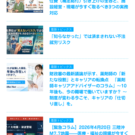
住費（補足給付）引き上げの全容と、施
設経営・現場が今すぐ取るべき3つの実務
対応
最新トピックス
「知らなかった」では済まされない不法
就労リスク
最新トピックス
財政審の最新議論が示す、薬剤師の「新
たな役割」とキャリアの転換点 「薬剤
師キャリアアドバイザーのコラム」～10
年後も、今の職場で働いていますか？ ～
制度が変わる今こそ、キャリアの「仕切
り直し」を。
最新トピックス
【緊急コラム】2026年4月20日 三陸沖
M7.7地震——医療・福祉の現場が今すぐ