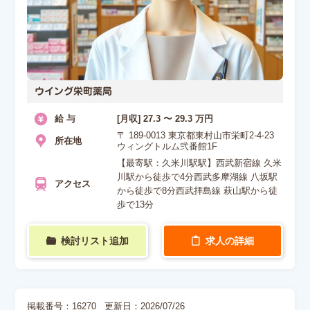
ウイング栄町薬局
給 与
[月収] 27.3 〜 29.3 万円
〒 189-0013 東京都東村山市栄町2-4-23
所在地
ウィングトルム弐番館1F
【最寄駅：久米川駅駅】西武新宿線 久米
川駅から徒歩で4分西武多摩湖線 八坂駅
アクセス
から徒歩で8分西武拝島線 萩山駅から徒
歩で13分
検討リスト追加
求人の詳細
掲載番号：16270
更新日：2026/07/26