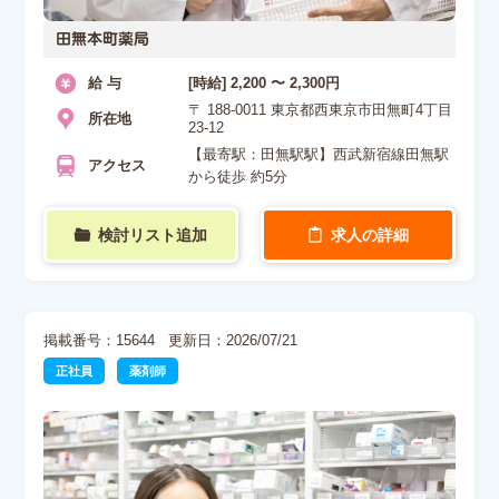
田無本町薬局
給 与
[時給] 2,200 〜 2,300円
〒 188-0011 東京都西東京市田無町4丁目
所在地
23-12
【最寄駅：田無駅駅】西武新宿線田無駅
アクセス
から徒歩 約5分
検討リスト追加
求人の詳細
掲載番号：15644
更新日：2026/07/21
正社員
薬剤師