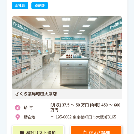
正社員
薬剤師
さくら薬局町田大蔵店
[月収] 37.5 〜 50 万円 [年収] 450 〜 600
給 与
万円
所在地
〒 195-0062 東京都町田市大蔵町3165
検討リスト追加
求人の詳細