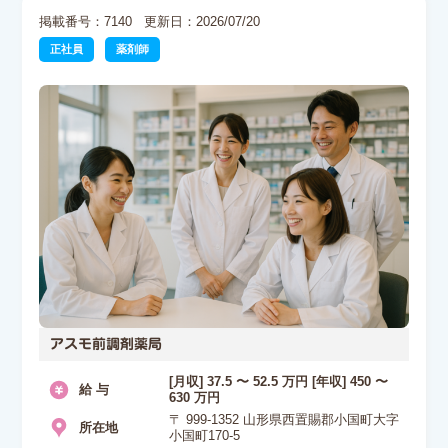
掲載番号：7140
更新日：2026/07/20
正社員
薬剤師
アスモ前調剤薬局
[月収] 37.5 〜 52.5 万円 [年収] 450 〜
給 与
630 万円
〒 999-1352 山形県西置賜郡小国町大字
所在地
小国町170-5