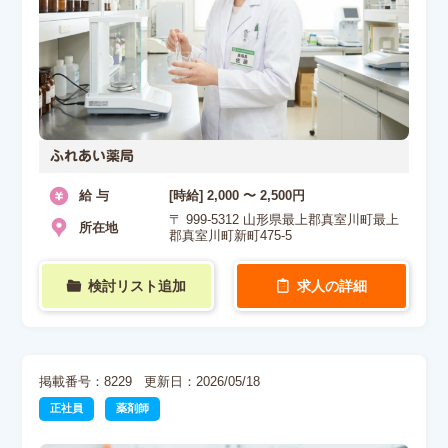
ふれあい薬局
給 与
[時給] 2,000 〜 2,500円
〒 999-5312 山形県最上郡真室川町最上
所在地
郡真室川町新町475-5
検討リスト追加
求人の詳細
掲載番号：8229
更新日：2026/05/18
正社員
薬剤師