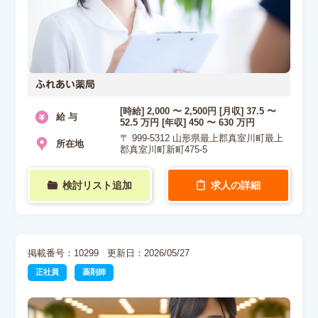
ふれあい薬局
[時給] 2,000 〜 2,500円 [月収] 37.5 〜
給 与
52.5 万円 [年収] 450 〜 630 万円
〒 999-5312 山形県最上郡真室川町最上
所在地
郡真室川町新町475-5
検討リスト追加
求人の詳細
掲載番号：10299
更新日：2026/05/27
正社員
薬剤師