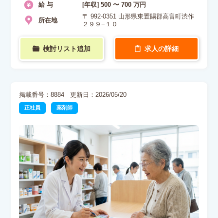
給 与
[年収] 500 〜 700 万円
〒 992-0351 山形県東置賜郡高畠町渋作
所在地
２９９−１０
検討リスト追加
求人の詳細
掲載番号：8884
更新日：2026/05/20
正社員
薬剤師