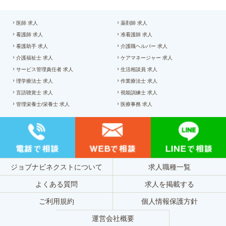
医師 求人
薬剤師 求人
看護師 求人
准看護師 求人
看護助手 求人
介護職ヘルパー 求人
介護福祉士 求人
ケアマネージャー 求人
サービス管理責任者 求人
生活相談員 求人
理学療法士 求人
作業療法士 求人
言語聴覚士 求人
視能訓練士 求人
管理栄養士/栄養士 求人
医療事務 求人
ジョブナビネクストについて
求人職種一覧
よくある質問
求人を掲載する
ご利用規約
個人情報保護方針
運営会社概要