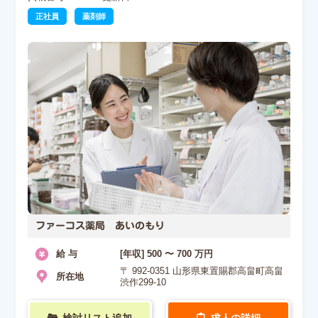
正社員
薬剤師
ファーコス薬局 あいのもり
給 与
[年収] 500 〜 700 万円
〒 992-0351 山形県東置賜郡高畠町高畠
所在地
渋作299-10