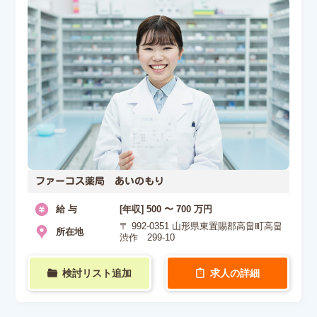
ファーコス薬局 あいのもり
給 与
[年収] 500 〜 700 万円
〒 992-0351 山形県東置賜郡高畠町高畠
所在地
渋作 299-10
検討リスト追加
求人の詳細