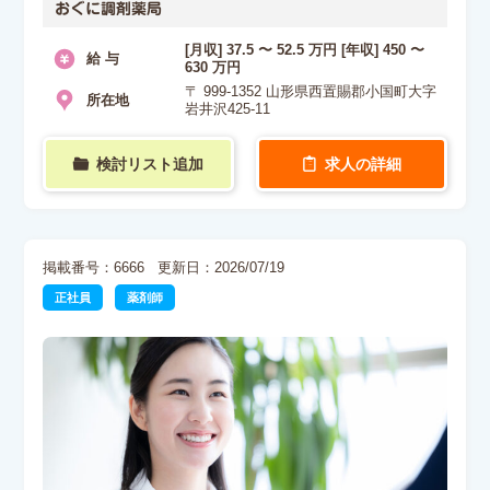
おぐに調剤薬局
[月収] 37.5 〜 52.5 万円 [年収] 450 〜
給 与
630 万円
〒 999-1352 山形県西置賜郡小国町大字
所在地
岩井沢425-11
検討リスト追加
求人の詳細
掲載番号：6666
更新日：2026/07/19
正社員
薬剤師