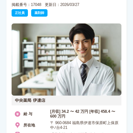
掲載番号：17048
更新日：2026/03/27
正社員
薬剤師
中央薬局 伊達店
[月収] 34.2 〜 42 万円 [年収] 458.4 〜
給 与
600 万円
〒 960-0684 福島県伊達市保原町上保原
所在地
中ﾉ台4-21