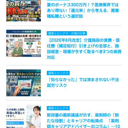
夏のボーナス300万円！？医療業界では
あり得ない「還元率」から考える、異業
種転職という選択肢
最新トピックス
介護の仕事
【2026年8月改定】介護施設の食費・居
住費（補足給付）引き上げの全容と、施
設経営・現場が今すぐ取るべき3つの実務
対応
最新トピックス
「知らなかった」では済まされない不法
就労リスク
最新トピックス
財政審の最新議論が示す、薬剤師の「新
たな役割」とキャリアの転換点 「薬剤
師キャリアアドバイザーのコラム」～10