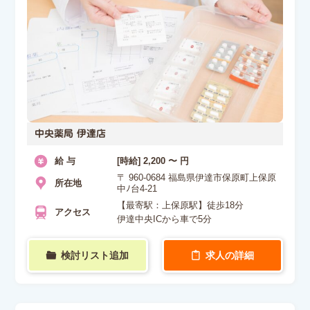
中央薬局 伊達店
給 与
[時給] 2,200 〜 円
〒 960-0684 福島県伊達市保原町上保原
所在地
中ﾉ台4-21
【最寄駅：上保原駅】徒歩18分
アクセス
伊達中央ICから車で5分
検討リスト追加
求人の詳細