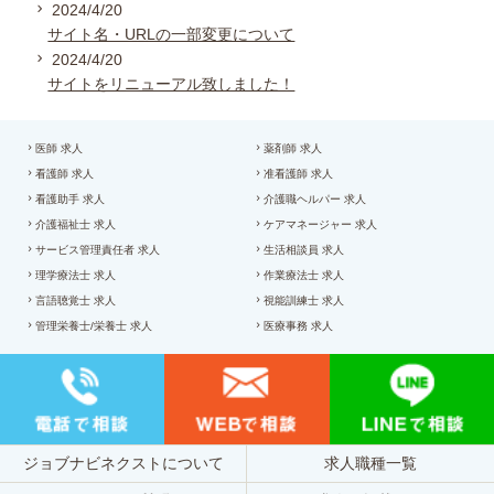
2024/4/20
サイト名・URLの一部変更について
2024/4/20
サイトをリニューアル致しました！
医師 求人
薬剤師 求人
看護師 求人
准看護師 求人
看護助手 求人
介護職ヘルパー 求人
介護福祉士 求人
ケアマネージャー 求人
サービス管理責任者 求人
生活相談員 求人
理学療法士 求人
作業療法士 求人
言語聴覚士 求人
視能訓練士 求人
管理栄養士/栄養士 求人
医療事務 求人
ジョブナビネクストについて
求人職種一覧