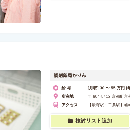
調剤薬局かりん
給 与
[月収] 30 〜 55 万円 [
所在地
〒 604-8412 京
アクセス
【最寄駅：二条駅】嵯
検討リスト追加