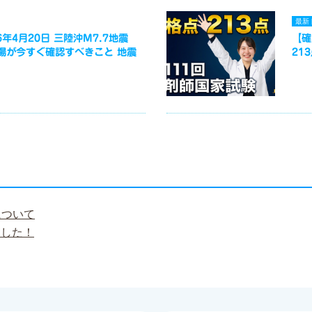
最新
年4月20日 三陸沖M7.7地震
【確
場が今すぐ確認すべきこと 地震
21
について
ました！