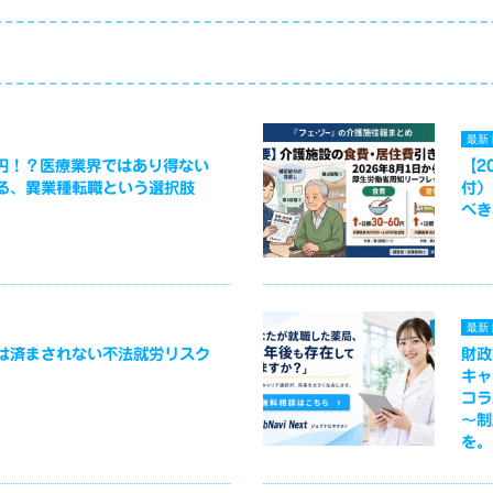
最新
万円！？医療業界ではあり得ない
【2
る、異業種転職という選択肢
付）
べき
最新
は済まされない不法就労リスク
財政
キャ
コラ
～制
を。