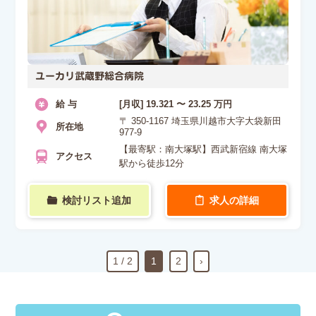
ユーカリ武蔵野総合病院
給 与
[月収] 19.321 〜 23.25 万円
〒 350-1167 埼玉県川越市大字大袋新田
所在地
977-9
【最寄駅：南大塚駅】西武新宿線 南大塚
アクセス
駅から徒歩12分
検討リスト追加
求人の詳細
1 / 2
1
2
›