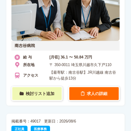
南古谷病院
給 与
[月収] 36.1 〜 50.84 万円
所在地
〒 350-0011 埼玉県川越市久下戸110
【最寄駅：南古谷駅】JR川越線 南古谷
アクセス
駅から徒歩13分
検討リスト追加
求人の詳細
掲載番号：49017
更新日：2026/08/6
正社員
医療事務