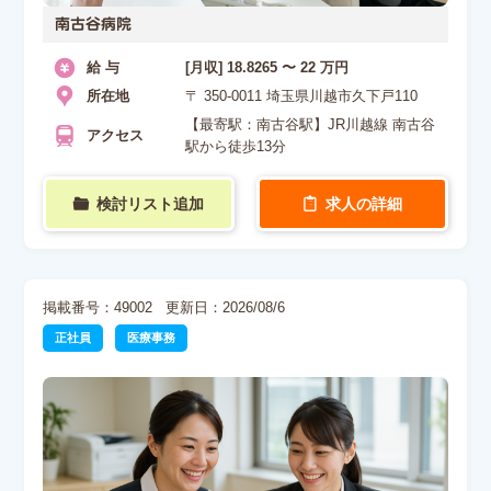
南古谷病院
給 与
[月収] 18.8265 〜 22 万円
所在地
〒 350-0011 埼玉県川越市久下戸110
【最寄駅：南古谷駅】JR川越線 南古谷
アクセス
駅から徒歩13分
検討リスト追加
求人の詳細
掲載番号：49002
更新日：2026/08/6
正社員
医療事務