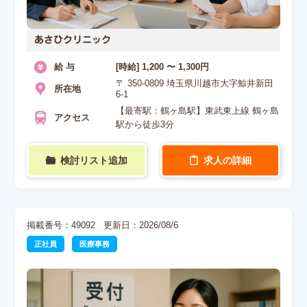
あさひクリニック
給 与
[時給] 1,200 〜 1,300円
〒 350-0809 埼玉県川越市大字鯨井新田
所在地
6-1
【最寄駅：鶴ヶ島駅】東武東上線 鶴ヶ島
アクセス
駅から徒歩3分
検討リスト追加
求人の詳細
掲載番号：49092
更新日：2026/08/6
正社員
医療事務