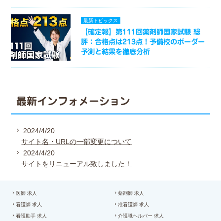
最新トピックス
【確定報】第111回薬剤師国家試験 総
評：合格点は213点！予備校のボーダー
予測と結果を徹底分析
最新インフォメーション
2024/4/20
サイト名・URLの一部変更について
2024/4/20
サイトをリニューアル致しました！
医師 求人
薬剤師 求人
看護師 求人
准看護師 求人
看護助手 求人
介護職ヘルパー 求人