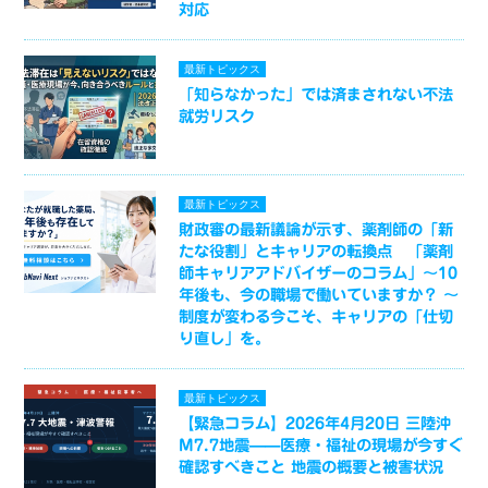
対応
最新トピックス
「知らなかった」では済まされない不法
就労リスク
最新トピックス
財政審の最新議論が示す、薬剤師の「新
たな役割」とキャリアの転換点 「薬剤
師キャリアアドバイザーのコラム」～10
年後も、今の職場で働いていますか？ ～
制度が変わる今こそ、キャリアの「仕切
り直し」を。
最新トピックス
【緊急コラム】2026年4月20日 三陸沖
M7.7地震——医療・福祉の現場が今すぐ
確認すべきこと 地震の概要と被害状況