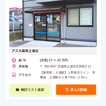
アスカ薬局土浦店
給 与
[月収] 17 〜 23 万円
所在地
〒 300-0047 茨城県土浦市生田町2‐11
【最寄駅：土浦駅】上野東京ライン 常
アクセス
磐線 土浦駅から車で6分（1.8㎞）
検討リスト追加
求人の詳細