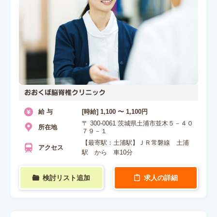
おおくぼ脳脊椎クリニック
給 与
[時給] 1,100 〜 1,100円
〒 300-0061 茨城県土浦市並木５－４０
所在地
７９－１
【最寄駅：土浦駅】ＪＲ常磐線 土浦
アクセス
駅 から 車10分
検討リスト追加
求人の詳細