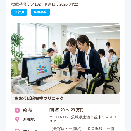
掲載番号：34102
更新日：2026/04/22
正社員
医療事務
おおくぼ脳脊椎クリニック
給 与
[月収] 20 〜 23 万円
〒 300-0061 茨城県土浦市並木５－４０
所在地
７９－１
【最寄駅：土浦駅】ＪＲ常磐線 土浦