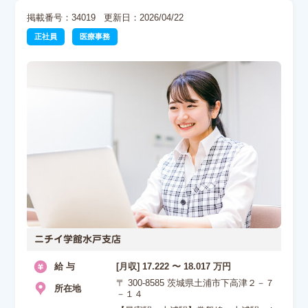
掲載番号：34019
更新日：2026/04/22
正社員
医療事務
ニチイ学館水戸支店
給 与
[月収] 17.222 〜 18.017 万円
〒 300-8585 茨城県土浦市下高津２－７
所在地
－１４