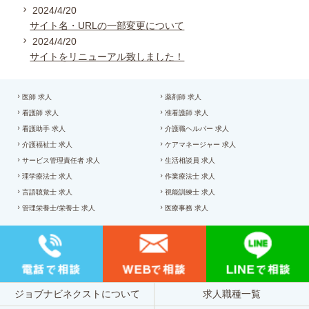
2024/4/20
サイト名・URLの一部変更について
2024/4/20
サイトをリニューアル致しました！
医師 求人
薬剤師 求人
看護師 求人
准看護師 求人
看護助手 求人
介護職ヘルパー 求人
介護福祉士 求人
ケアマネージャー 求人
サービス管理責任者 求人
生活相談員 求人
理学療法士 求人
作業療法士 求人
言語聴覚士 求人
視能訓練士 求人
管理栄養士/栄養士 求人
医療事務 求人
ジョブナビネクストについて
求人職種一覧