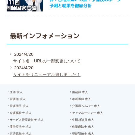
予測と結果を徹底分析
最新インフォメーション
2024/4/20
サイト名・URLの一部変更について
2024/4/20
サイトをリニューアル致しました！
医師 求人
薬剤師 求人
看護師 求人
准看護師 求人
看護助手 求人
介護職ヘルパー 求人
介護福祉士 求人
ケアマネージャー 求人
サービス管理責任者 求人
生活相談員 求人
理学療法士 求人
作業療法士 求人
言語聴覚士 求人
視能訓練士 求人