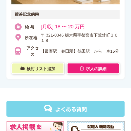
鷲谷記念病院
[月収] 18 〜 20 万円
給 与
〒 321-0346 栃木県宇都宮市下荒針町３６
所在地
１８
アクセ
【最寄駅：鶴田駅】鶴田駅 から 車15分
ス
検討リスト追加
求人の詳細
よくある質問