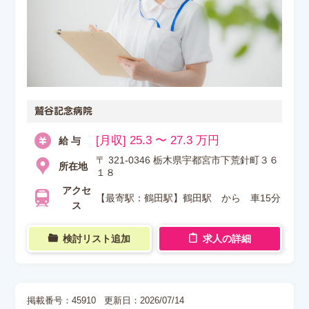
鷲谷記念病院
[月収] 25.3 〜 27.3 万円
給 与
〒 321-0346 栃木県宇都宮市下荒針町３６
所在地
１８
アクセ
【最寄駅：鶴田駅】鶴田駅 から 車15分
ス
検討リスト追加
求人の詳細
掲載番号：45910
更新日：2026/07/14