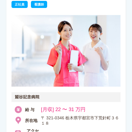
正社員
看護師
鷲谷記念病院
[月収] 22 〜 31 万円
給 与
〒 321-0346 栃木県宇都宮市下荒針町３６
所在地
１８
アクセ