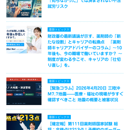
「知らなかった」では済まされない不法
就労リスク
最新トピックス
財政審の最新議論が示す、薬剤師の「新
たな役割」とキャリアの転換点 「薬剤
師キャリアアドバイザーのコラム」～10
年後も、今の職場で働いていますか？ ～
制度が変わる今こそ、キャリアの「仕切
り直し」を。
最新トピックス
【緊急コラム】2026年4月20日 三陸沖
M7.7地震——医療・福祉の現場が今すぐ
確認すべきこと 地震の概要と被害状況
最新トピックス
【確定報】第111回薬剤師国家試験 総
評：合格点は213点！予備校のボーダー