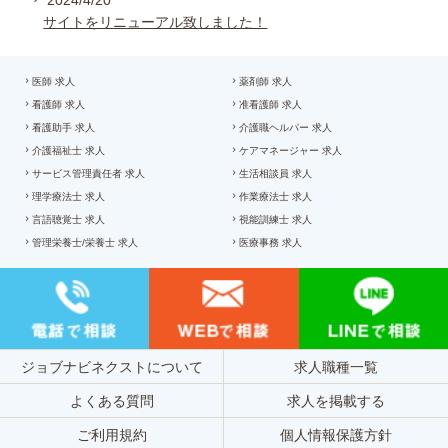
2024/4/20
サイトをリニューアル致しました！
医師 求人
薬剤師 求人
看護師 求人
准看護師 求人
看護助手 求人
介護職ヘルパー 求人
介護福祉士 求人
ケアマネージャー 求人
サービス管理責任者 求人
生活相談員 求人
理学療法士 求人
作業療法士 求人
言語聴覚士 求人
視能訓練士 求人
管理栄養士/栄養士 求人
医療事務 求人
ジョブナビネクストについて
求人職種一覧
よくある質問
求人を掲載する
ご利用規約
個人情報保護方針