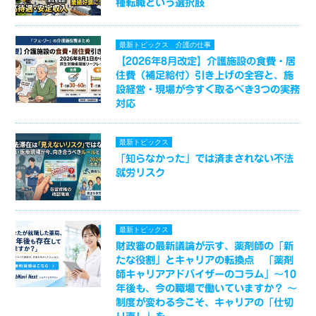
種転職という選択肢
最新トピックス
介護の仕事
【2026年8月改定】介護施設の食費・居
住費（補足給付）引き上げの全容と、施
設経営・現場が今すぐ取るべき3つの実務
対応
最新トピックス
「知らなかった」では済まされない不法
就労リスク
最新トピックス
財政審の最新議論が示す、薬剤師の「新
たな役割」とキャリアの転換点 「薬剤
師キャリアアドバイザーのコラム」～10
年後も、今の職場で働いていますか？ ～
制度が変わる今こそ、キャリアの「仕切