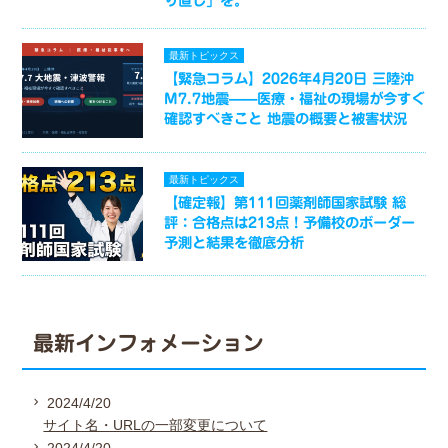
り直し」を。
最新トピックス
【緊急コラム】2026年4月20日 三陸沖
M7.7地震——医療・福祉の現場が今すぐ
確認すべきこと 地震の概要と被害状況
最新トピックス
【確定報】第111回薬剤師国家試験 総
評：合格点は213点！予備校のボーダー
予測と結果を徹底分析
最新インフォメーション
2024/4/20
サイト名・URLの一部変更について