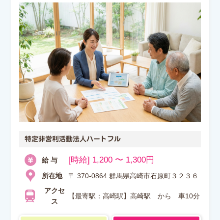
特定非営利活動法人ハートフル
[時給] 1,200 〜 1,300円
給 与
所在地
〒 370-0864 群馬県高崎市石原町３２３６
アクセ
【最寄駅：高崎駅】高崎駅 から 車10分
ス