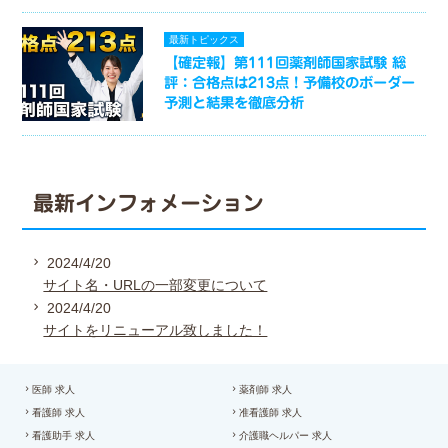
最新トピックス
【確定報】第111回薬剤師国家試験 総
評：合格点は213点！予備校のボーダー
予測と結果を徹底分析
最新インフォメーション
2024/4/20
サイト名・URLの一部変更について
2024/4/20
サイトをリニューアル致しました！
医師 求人
薬剤師 求人
看護師 求人
准看護師 求人
看護助手 求人
介護職ヘルパー 求人