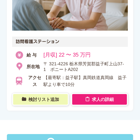
訪問看護ステーション
[月収] 22 〜 35 万円
給 与
〒 321-4226 栃木県芳賀郡益子町上山37-
所在地
1 ボニートA202
アクセ
【最寄駅：益子駅】真岡鉄道真岡線 益子
ス
駅より車で10分
検討リスト追加
求人の詳細