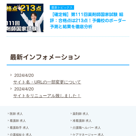
最新トピックス
【確定報】第111回薬剤師国家試験 総
評：合格点は213点！予備校のボーダー
予測と結果を徹底分析
最新インフォメーション
2024/4/20
サイト名・URLの一部変更について
2024/4/20
サイトをリニューアル致しました！
医師 求人
薬剤師 求人
看護師 求人
准看護師 求人
看護助手 求人
介護職ヘルパー 求人
介護福祉士 求人
ケアマネージャー 求人