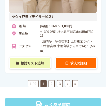
ツクイ戸祭（デイサービス）
給 与
[時給] 1,068 〜 1,080円
〒 320-0851 栃木県宇都宮市鶴田町739-
所在地
15
【最寄駅：宇都宮駅】上野東京ライン
アクセス
JR宇都宮線 宇都宮駅から車で14分（5ｋ
ｍ）
検討リスト追加
求人の詳細
1 / 9
1
2
3
›
»
よくある質問