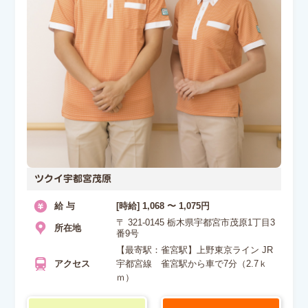
ツクイ宇都宮茂原
給 与
[時給] 1,068 〜 1,075円
〒 321-0145 栃木県宇都宮市茂原1丁目3
所在地
番9号
【最寄駅：雀宮駅】上野東京ライン JR
アクセス
宇都宮線 雀宮駅から車で7分（2.7ｋ
ｍ）