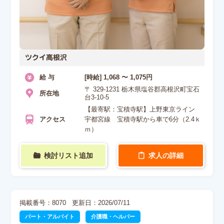
ツクイ高根沢
給 与
[時給] 1,068 〜 1,075円
〒 329-1231 栃木県塩谷郡高根沢町宝石
所在地
台3-10-5
【最寄駅：宝積寺駅】上野東京ライン
アクセス
宇都宮線 宝積寺駅から車で6分（2.4ｋ
ｍ）
検討リスト追加
求人の詳細
掲載番号：8070
更新日：2026/07/11
パート・アルバイト
介護職・ヘルパー