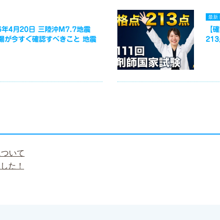
最新
年4月20日 三陸沖M7.7地震
【確
場が今すぐ確認すべきこと 地震
21
について
ました！