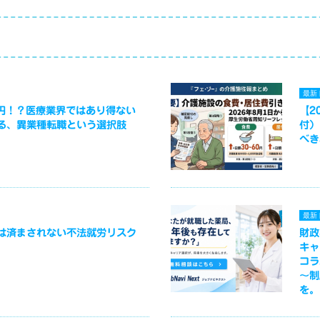
最新
万円！？医療業界ではあり得ない
【2
る、異業種転職という選択肢
付）
べき
最新
は済まされない不法就労リスク
財政
キャ
コラ
～制
を。