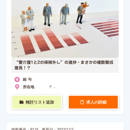
“要介護1と2の保険外し”の進捗・まさかの複数賛成
意見！？
給 与
所在地
〒 -
検討リスト追加
求人の詳細
掲載番号：8124
更新日：2022/11/2