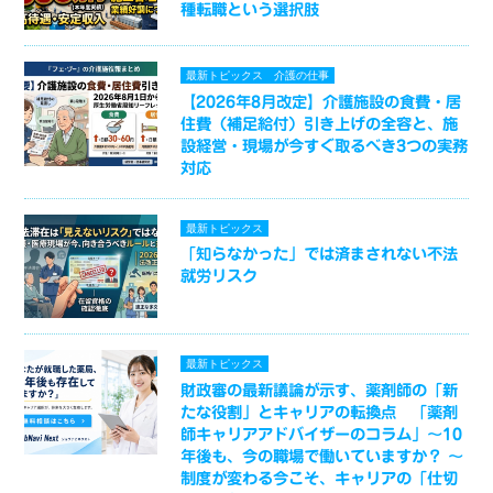
種転職という選択肢
最新トピックス
介護の仕事
【2026年8月改定】介護施設の食費・居
住費（補足給付）引き上げの全容と、施
設経営・現場が今すぐ取るべき3つの実務
対応
最新トピックス
「知らなかった」では済まされない不法
就労リスク
最新トピックス
財政審の最新議論が示す、薬剤師の「新
たな役割」とキャリアの転換点 「薬剤
師キャリアアドバイザーのコラム」～10
年後も、今の職場で働いていますか？ ～
制度が変わる今こそ、キャリアの「仕切