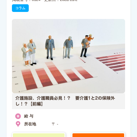
コラム
介護施設、介護職員必見！？ 要介護1と2の保険外
し！？【前編】
給 与
所在地
〒 -