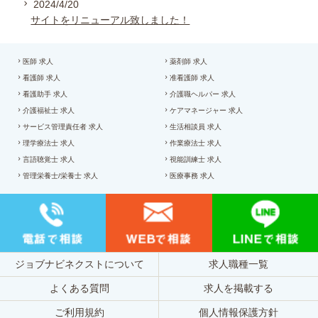
2024/4/20
サイトをリニューアル致しました！
医師 求人
薬剤師 求人
看護師 求人
准看護師 求人
看護助手 求人
介護職ヘルパー 求人
介護福祉士 求人
ケアマネージャー 求人
サービス管理責任者 求人
生活相談員 求人
理学療法士 求人
作業療法士 求人
言語聴覚士 求人
視能訓練士 求人
管理栄養士/栄養士 求人
医療事務 求人
ジョブナビネクストについて
求人職種一覧
よくある質問
求人を掲載する
ご利用規約
個人情報保護方針